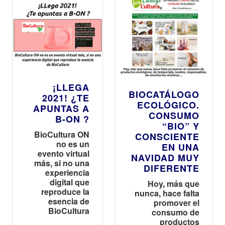
¡LLEGA
BIOCATÁLOGO
2021! ¿TE
ECOLÓGICO.
APUNTAS A
CONSUMO
B-ON ?
“BIO” Y
BioCultura ON
CONSCIENTE
no es un
EN UNA
evento virtual
NAVIDAD MUY
más, si no una
DIFERENTE
experiencia
digital que
Hoy, más que
reproduce la
nunca, hace falta
esencia de
promover el
BioCultura
consumo de
productos