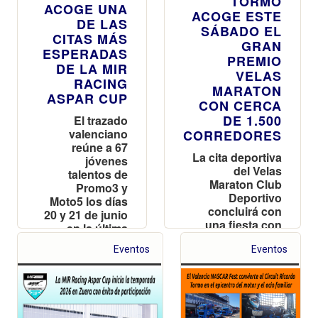
TORMO
ACOGE UNA
ACOGE ESTE
DE LAS
SÁBADO EL
CITAS MÁS
GRAN
ESPERADAS
PREMIO
DE LA MIR
VELAS
RACING
MARATON
ASPAR CUP
CON CERCA
DE 1.500
El trazado
valenciano
CORREDORES
reúne a 67
La cita deportiva
jóvenes
del Velas
talentos de
Maraton Club
Promo3 y
Deportivo
Moto5 los días
concluirá con
20 y 21 de junio
una fiesta con
en la última
DJ y 'food
prueba antes
Eventos
trucks' en el
Eventos
del parón
icónico Pit Lane
estival
del recinto