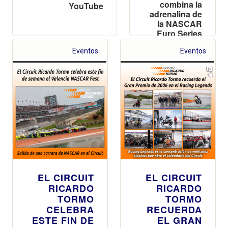
combina la
YouTube
adrenalina de
la NASCAR
Euro Series
con un
Eventos
paddock
Eventos
tematizado,
música en
directo y
exhibiciones
para todos
los públicos
EL CIRCUIT
EL CIRCUIT
RICARDO
RICARDO
TORMO
TORMO
CELEBRA
RECUERDA
ESTE FIN DE
EL GRAN