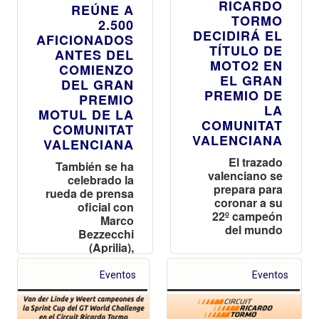
RICARDO
REÚNE A
TORMO
2.500
DECIDIRÁ EL
AFICIONADOS
TÍTULO DE
ANTES DEL
MOTO2 EN
COMIENZO
EL GRAN
DEL GRAN
PREMIO DE
PREMIO
LA
MOTUL DE LA
COMUNITAT
COMUNITAT
VALENCIANA
VALENCIANA
El trazado
También se ha
valenciano se
celebrado la
prepara para
rueda de prensa
coronar a su
oficial con
22º campeón
Marco
del mundo
Bezzecchi
(Aprilia),
Francesco
Bagnaia (Ducati)
Eventos
Eventos
y Pedro Acosta
(KTM)