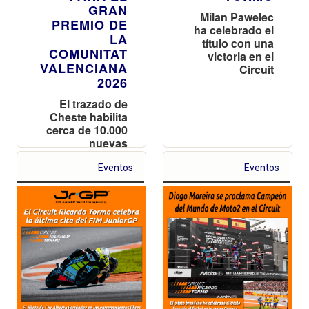
GRAN
Milan Pawelec
PREMIO DE
ha celebrado el
LA
título con una
COMUNITAT
victoria en el
VALENCIANA
Circuit
2026
El trazado de
Cheste habilita
cerca de 10.000
nuevas
localidades en
las tribunas
Eventos
Eventos
Superior
Naranja y
Amarilla tras
agotar
prácticamente
el boletaje
inicial