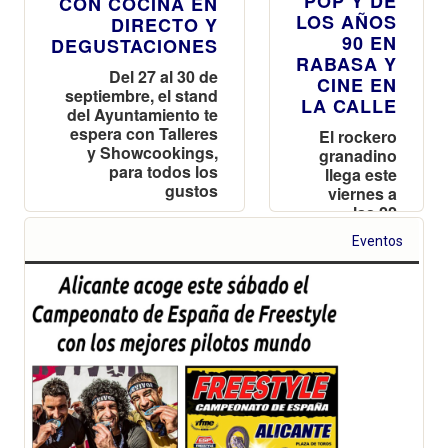
POP Y DE
CON COCINA EN
LOS AÑOS
DIRECTO Y
90 EN
DEGUSTACIONES
RABASA Y
Del 27 al 30 de
CINE EN
septiembre, el stand
LA CALLE
del Ayuntamiento te
espera con Talleres
El rockero
y Showcookings,
granadino
para todos los
llega este
gustos
viernes a
las 22
horas a la
Eventos
Plaza de
Toros con
su gira,
Rock&Ríos
2023, con la
que cumple
cuarenta
años de
carrera
musical en
los