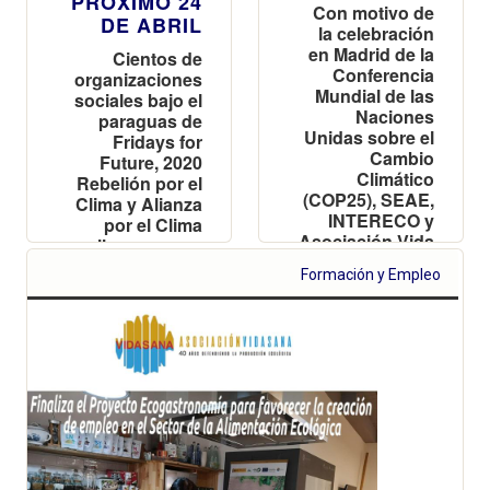
PRÓXIMO 24
Con motivo de
DE ABRIL
la celebración
en Madrid de la
Cientos de
Conferencia
organizaciones
Mundial de las
sociales bajo el
Naciones
paraguas de
Unidas sobre el
Fridays for
Cambio
Future, 2020
Climático
Rebelión por el
(COP25), SEAE,
Clima y Alianza
INTERECO y
por el Clima
Asociación Vida
llaman a una
Sana solicitan
acción global
Formación y Empleo
que se tomen
por el clima el
medidas
próximo 24 de
urgentes
abril