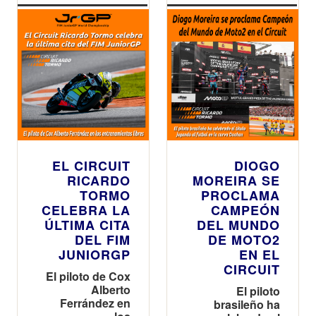
Superior
Naranja y
Amarilla tras
agotar
prácticamente
el boletaje
inicial
EL CIRCUIT
DIOGO
RICARDO
MOREIRA SE
TORMO
PROCLAMA
CELEBRA LA
CAMPEÓN
ÚLTIMA CITA
DEL MUNDO
DEL FIM
DE MOTO2
JUNIORGP
EN EL
CIRCUIT
El piloto de Cox
Alberto
El piloto
Ferrández en
brasileño ha