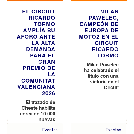
EL CIRCUIT
MILAN
RICARDO
PAWELEC,
TORMO
CAMPEÓN DE
AMPLÍA SU
EUROPA DE
AFORO ANTE
MOTO2 EN EL
LA ALTA
CIRCUIT
DEMANDA
RICARDO
PARA EL
TORMO
GRAN
Milan Pawelec
PREMIO DE
ha celebrado el
LA
título con una
COMUNITAT
victoria en el
VALENCIANA
Circuit
2026
El trazado de
Cheste habilita
cerca de 10.000
nuevas
localidades en
las tribunas
Eventos
Eventos