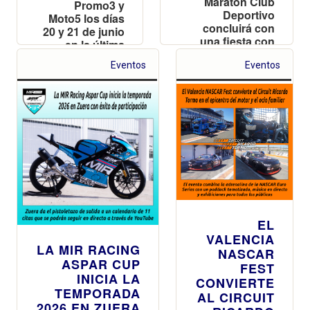
Maraton Club
Promo3 y
Deportivo
Moto5 los días
concluirá con
20 y 21 de junio
una fiesta con
en la última
DJ y 'food
prueba antes
Eventos
trucks' en el
Eventos
del parón
icónico Pit Lane
estival
del recinto
EL
VALENCIA
LA MIR RACING
NASCAR
ASPAR CUP
FEST
INICIA LA
CONVIERTE
TEMPORADA
AL CIRCUIT
2026 EN ZUERA