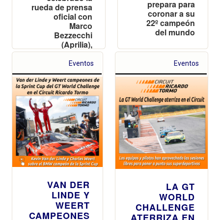
prepara para
rueda de prensa
coronar a su
oficial con
22º campeón
Marco
del mundo
Bezzecchi
(Aprilia),
Francesco
Bagnaia (Ducati)
Eventos
Eventos
y Pedro Acosta
(KTM)
VAN DER
LA GT
LINDE Y
WORLD
WEERT
CHALLENGE
CAMPEONES
ATERRIZA EN