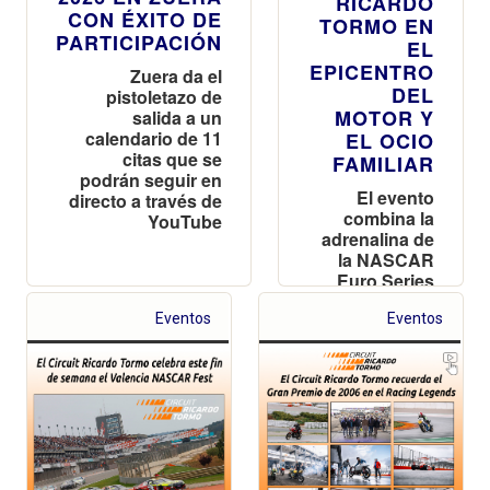
RICARDO
CON ÉXITO DE
TORMO EN
PARTICIPACIÓN
EL
EPICENTRO
Zuera da el
DEL
pistoletazo de
MOTOR Y
salida a un
calendario de 11
EL OCIO
citas que se
FAMILIAR
podrán seguir en
El evento
directo a través de
combina la
YouTube
adrenalina de
la NASCAR
Euro Series
con un
Eventos
paddock
Eventos
tematizado,
música en
directo y
exhibiciones
para todos
los públicos