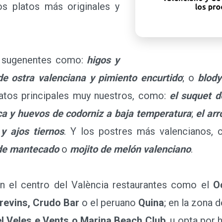
os platos más originales y
 sugenentes como:
higos y
e ostra valenciana y pimiento encurtido
; o
blody
latos principales muy nuestros, como:
el suquet d
ca y huevos de codorniz a baja temperatura
;
el arr
y ajos tiernos
. Y los postres más valencianos,
de mantecado
o
mojito de melón valenciano
.
 el centro del València restaurantes como el
O
trevins, Crudo Bar
o el peruano
Quina
; en la zona d
 el Veles e Vents o Marina Beach Club
, u opta por