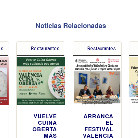
Noticias Relacionadas
es
Restaurantes
Restaurantes
A
VUELVE
ARRANCA
A
CUINA
EL
A
OBERTA
FESTIVAL
5
MÁS
VALÈNCIA