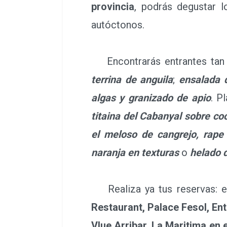
provincia
, podrás degustar l
autóctonos.
Encontrarás entrantes tan
terrina de anguila
;
ensalada d
algas y granizado de apio
. P
titaina del Cabanyal sobre co
el meloso de cangrejo, rape 
naranja en texturas
o
helado 
Realiza ya tus reservas: en
Restaurant, Palace Fesol, En
Vlue Arribar, La Maritima en