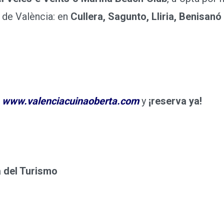
 de València: en
Cullera, Sagunto, Lliria, Benisanó
n
www.valenciacuinaoberta.com
y
¡reserva ya!
 del Turismo