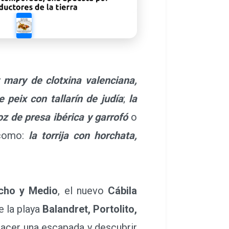
 mary de clotxina valenciana,
e peix con tallarín de judía
;
la
oz de presa ibérica y garrofó
o
 como:
la torrija con horchata,
cho y Medio
, el nuevo
Cábila
e la playa
Balandret, Portolito,
 hacer una escapada y descubrir