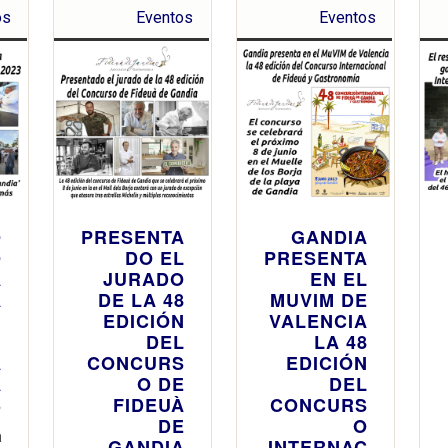
os
Eventos
Eventos
O
PRESENTA
GANDIA
O
DO EL
PRESENTA
A
JURADO
EN EL
A
DE LA 48
MUVIM DE
N
EDICIÓN
VALENCIA
,
DEL
LA 48
A
CONCURS
EDICIÓN
A
O DE
DEL
3
FIDEUÀ
CONCURS
DE
O
a
GANDIA
INTERNAC