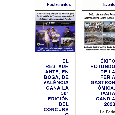
Restaurantes
Event
EL
ÉXIT
RESTAUR
ROTUND
ANTE, EN
DE L
BOGA, DE
FERI
VALÈNCIA
GASTRO
GANA LA
ÓMICA
50°
TAST
EDICIÓN
GANDI
DEL
202
CONCURS
La Feri
O