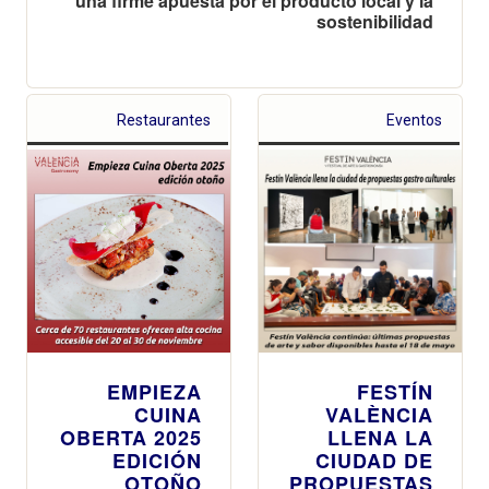
una firme apuesta por el producto local y la
sostenibilidad
Restaurantes
Eventos
EMPIEZA
FESTÍN
CUINA
VALÈNCIA
OBERTA 2025
LLENA LA
EDICIÓN
CIUDAD DE
OTOÑO
PROPUESTAS