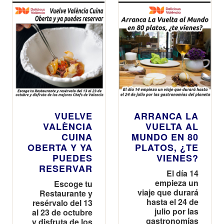
VUELVE
ARRANCA LA
VALÈNCIA
VUELTA AL
CUINA
MUNDO EN 80
OBERTA Y YA
PLATOS, ¿TE
PUEDES
VIENES?
RESERVAR
El día 14
empieza un
Escoge tu
viaje que durará
Restaurante y
hasta el 24 de
resérvalo del 13
julio por las
al 23 de octubre
gastronomías
y disfruta de los