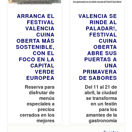
ARRANCA EL
VALENCIA SE
FESTIVAL
RINDE AL
VALÈNCIA
PALADAR!,
CUINA
FESTIVAL
OBERTA MÁS
CUINA
SOSTENIBLE,
OBERTA
CON EL
ABRE SUS
FOCO EN LA
PUERTAS A
CAPITAL
UNA
VERDE
PRIMAVERA
EUROPEA
DE SABORES
Reserva para
Del 11 al 21 de
disfrutar de
abril, la ciudad
menús
se transforma
especiales a
en un festín
precios
para los
cerrados en los
amantes de la
mejores
gastronomía
restaurantes de
con una edición
la ciudad y
renovada del