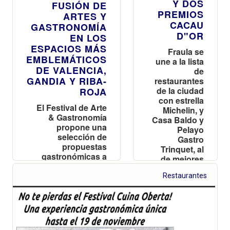
Y DOS
FUSIÓN DE
PREMIOS
ARTES Y
CACAU
GASTRONOMÍA
D"OR
EN LOS
ESPACIOS MÁS
Fraula se
EMBLEMÁTICOS
une a la lista
DE VALENCIA,
de
GANDIA Y RIBA-
restaurantes
de la ciudad
ROJA
con estrella
El Festival de Arte
Michelin, y
& Gastronomía
Casa Baldo y
propone una
Pelayo
selección de
Gastro
propuestas
Trinquet, al
gastronómicas a
de mejores
precios muy
esmorzarets
asequibles en
Restaurantes
diferentes lugares
de los tres
municipios