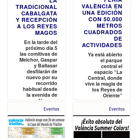
LA
VALÈNCIA EN
TRADICIONAL
UNA EDICIÓN
CABALGATA
CON 50.000
Y RECEPCIÓN
METROS
A LOS REYES
CUADRADOS
MAGOS
DE
En la tarde del
ACTIVIDADES
próximo día 5
las comitivas de
Ya está abierto
Melchor, Gaspar
el parque
y Baltasar
central el
desfilarán de
espacio “La
nuevo por su
Central, donde
recorrido
vive la magia de
habitual desde
los Reyes de
la avenida de
Oriente”
Navarro
Reverter
Eventos
Eventos