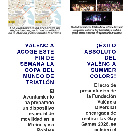
VALÈNCIA
¡ÉXITO
ACOGE ESTE
ABSOLUTO
FIN DE
DEL
SEMANA LA
VALÈNCIA
COPA DEL
SUMMER
MUNDO DE
COLORS!
TRIATLÓN
El acto de
presentación de
El
la Fundación
Ayuntamiento
València
ha preparado
Diversitat
un dispositivo
encargada de
especial de
realizar los Gay
movilidad en la
Games 2026, se
Marina y els
celebró el
Poblats