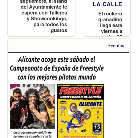
septiembre, el stand
LA CALLE
del Ayuntamiento te
espera con Talleres
El rockero
y Showcookings,
granadino
para todos los
llega este
gustos
viernes a
las 22
horas a la
Eventos
Plaza de
Toros con
su gira,
Rock&Ríos
2023, con la
que cumple
cuarenta
años de
carrera
musical en
los
escenarios