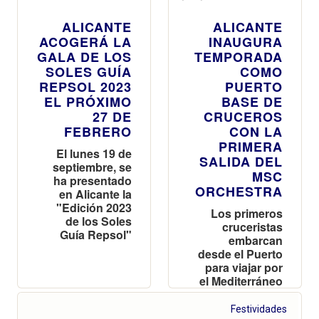
ALICANTE
ALICANTE
ACOGERÁ LA
INAUGURA
GALA DE LOS
TEMPORADA
SOLES GUÍA
COMO
REPSOL 2023
PUERTO
EL PRÓXIMO
BASE DE
27 DE
CRUCEROS
FEBRERO
CON LA
PRIMERA
El lunes 19 de
SALIDA DEL
septiembre, se
MSC
ha presentado
ORCHESTRA
en Alicante la
"Edición 2023
Los primeros
de los Soles
cruceristas
Guía Repsol"
embarcan
desde el Puerto
para viajar por
el Mediterráneo
occidental en
una operación
Festividades