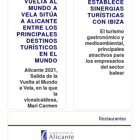
VUELTA AL
ESTABLECE
MUNDO A
SINERGIAS
VELA SITÚA
TURÍSTICAS
A ALICANTE
CON IBIZA
ENTRE LOS
El turismo
PRINCIPALES
gastronómico y
DESTINOS
medioambiental,
TURÍSTICOS
principales
EN EL
atractivos para
MUNDO
los empresarios
del sector
Alicante 2021,
balear
Salida de la
Vuelta al Mundo
a Vela, en la que
la
vicealcaldesa,
Mari Carmen
Sánchez, será
la representante
Restaurantes
municipal