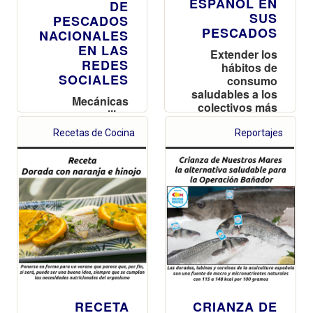
ESPAÑOL EN
DE
SUS
PESCADOS
PESCADOS
NACIONALES
EN LAS
Extender los
REDES
hábitos de
SOCIALES
consumo
saludables a los
Mecánicas
colectivos más
sencillas
alejados
abiertas a todos
Recetas de Cocina
Reportajes
los usuarios
RECETA
CRIANZA DE