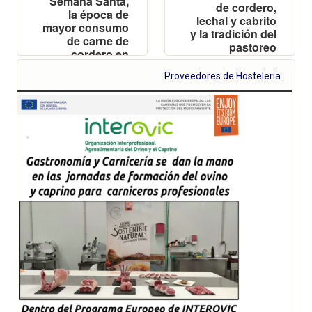
Semana Santa,
de cordero,
la época de
lechal y cabrito
mayor consumo
y la tradición del
de carne de
pastoreo
cordero en
integradas en la
España
imagen
Proveedores de Hosteleria
después de
premiada en la
Navidad
categoría de
alimentación