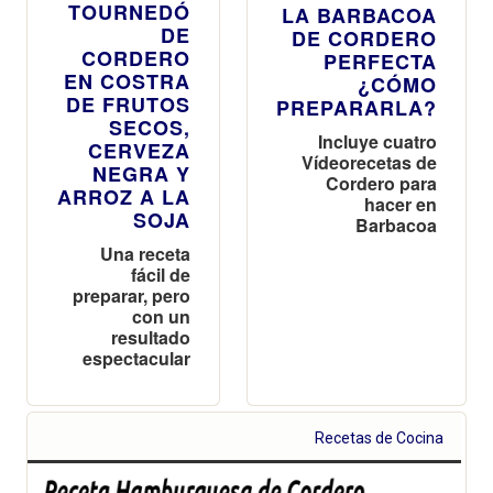
TOURNEDÓ
LA BARBACOA
DE
DE CORDERO
CORDERO
PERFECTA
EN COSTRA
¿CÓMO
DE FRUTOS
PREPARARLA?
SECOS,
Incluye cuatro
CERVEZA
Vídeorecetas de
NEGRA Y
Cordero para
ARROZ A LA
hacer en
SOJA
Barbacoa
Una receta
fácil de
preparar, pero
con un
resultado
espectacular
Recetas de Cocina