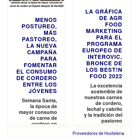
LA GRÁFICA
DE AGR
MENOS
FOOD
POSTUREO,
MARKETING
MÁS
PARA EL
PASTOREO,
PROGRAMA
LA NUEVA
EUROPEO DE
CAMPAÑA
INTEROVIC,
PARA
BRONCE DE
FOMENTAR
LOS BEST!N
EL CONSUMO
FOOD 2022
DE CORDERO
ENTRE LOS
La excelencia
JÓVENES
sostenible de
nuestras carnes
Semana Santa,
de cordero,
la época de
lechal y cabrito
mayor consumo
y la tradición del
de carne de
pastoreo
cordero en
integradas en la
España
imagen
Proveedores de Hosteleria
después de