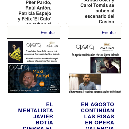
Piter Pardo,
Carol Tomás se
Raúl Antón,
suben al
Patricia Espejo
escenario del
y Félix ‘El Gato’
Casino
se suben al
Valenciano
escenario del
Eventos
Eventos
casino
valenciano
EL
EN AGOSTO
MENTALISTA
CONTINÚAN
JAVIER
LAS RISAS
BOTÍA
EN OPERA
CIERRA EL
VALENCIA