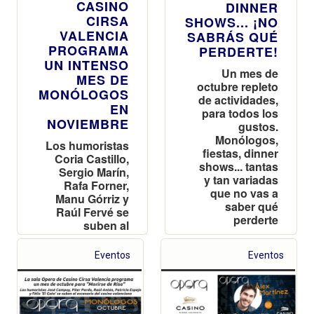
CASINO
DINNER
CIRSA
SHOWS... ¡NO
VALENCIA
SABRÁS QUÉ
PROGRAMA
PERDERTE!
UN INTENSO
Un mes de
MES DE
octubre repleto
MONÓLOGOS
de actividades,
EN
para todos los
NOVIEMBRE
gustos.
Monólogos,
Los humoristas
fiestas, dinner
Coria Castillo,
shows... tantas
Sergio Marín,
y tan variadas
Rafa Forner,
que no vas a
Manu Górriz y
saber qué
Raúl Fervé se
perderte
suben al
escenario del
casino
Eventos
Eventos
valenciano