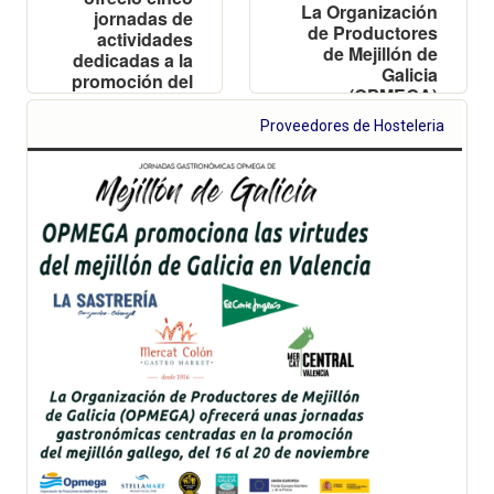
La Organización
jornadas de
de Productores
actividades
de Mejillón de
dedicadas a la
Galicia
promoción del
(OPMEGA)
mejillón de las
ofreció una cena
rías gallegas
Proveedores de Hosteleria
privada para
profesionales y
medios, punto de
partida de una
campaña que se
extenderá hasta
el sábado 20 de
noviembre