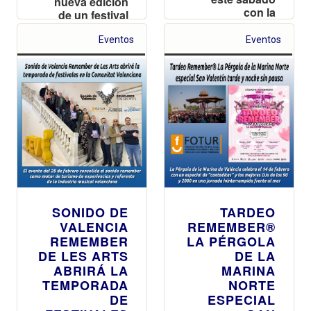
nueva edición
con la
de un festival
incorporación
pionero en
estrella de
España que
Eventos
Eventos
Vicente Ferrer y
reúne a artistas,
una jornada
cantantes y DJs
ininterrumpida
en un cartel
de música de
íntegramente
los 90 y 2000
femenino
SONIDO DE
TARDEO
VALENCIA
REMEMBER®
REMEMBER
LA PÉRGOLA
DE LES ARTS
DE LA
ABRIRÁ LA
MARINA
TEMPORADA
NORTE
DE
ESPECIAL