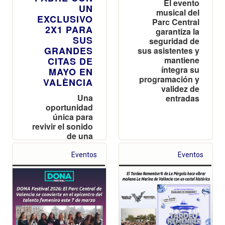
El evento
UN
musical del
EXCLUSIVO
Parc Central
2X1 PARA
garantiza la
SUS
seguridad de
GRANDES
sus asistentes y
mantiene
CITAS DE
íntegra su
MAYO EN
programación y
VALÈNCIA
validez de
Una
entradas
oportunidad
única para
revivir el sonido
de una
generación con
acceso doble a
Eventos
Eventos
las sesiones de
La Pérgola y el
Parque de
Cabecera