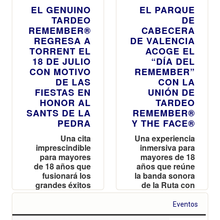
EL GENUINO
EL PARQUE
TARDEO
DE
REMEMBER®
CABECERA
REGRESA A
DE VALENCIA
TORRENT EL
ACOGE EL
18 DE JULIO
“DÍA DEL
CON MOTIVO
REMEMBER”
DE LAS
CON LA
FIESTAS EN
UNIÓN DE
HONOR AL
TARDEO
SANTS DE LA
REMEMBER®
PEDRA
Y THE FACE®
Una cita
Una experiencia
imprescindible
inmersiva para
para mayores
mayores de 18
de 18 años que
años que reúne
fusionará los
la banda sonora
grandes éxitos
de la Ruta con
de los 90 y 2000
accesos
con la
digitalizados y
Eventos
comodidad de
una