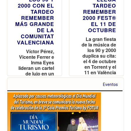
2000 CON EL
TARDEO
TARDEO
REMEMBER
REMEMBER
2000 FEST®
MÁS GRANDE
EL 11 DE
DE LA
OCTUBRE
COMUNITAT
La gran fiesta
VALENCIANA
de la música de
los 90 y 2000
Víctor Pérez,
duplica su cita:
Vicente Ferrer e
el 4 de octubre
Inma Eyes
en Torrent y el
lideran un cartel
11 en València
de lujo en un
para celebrar el
entorno único
día de todos los
junto al mar,
Eventos
valencianos
con una nueva
Cabina VIP y
zona
gastronómica