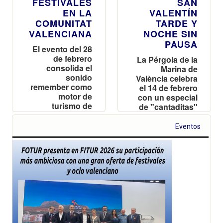
FESTIVALES
SAN
EN LA
VALENTÍN
COMUNITAT
TARDE Y
VALENCIANA
NOCHE SIN
PAUSA
El evento del 28
de febrero
La Pérgola de la
consolida el
Marina de
sonido
València celebra
remember como
el 14 de febrero
motor de
con un especial
turismo de
de "cantaditas"
experiencias y
y los mejores
referente de la
DJs de los 90 y
Eventos
industria
2000 en una
musical
jornada
valenciana
ininterrumpida
frente al mar.