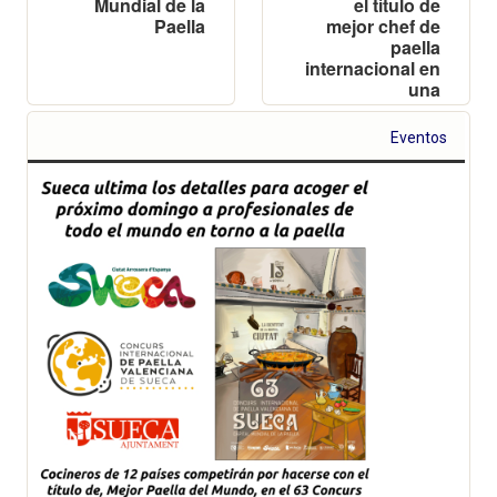
Mundial de la
el título de
Paella
mejor chef de
paella
internacional en
una
convocatoria
que este año se
Eventos
celebrará en el
entorno de La
Pérgola