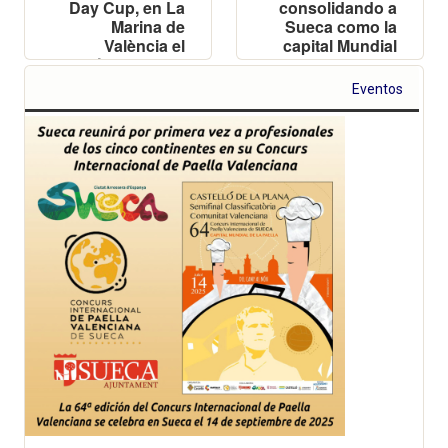
Day Cup, en La
consolidando a
Marina de
Sueca como la
València el
capital Mundial
próximo 20 de
de la Paella
septiembre, en
Eventos
una jornada que
incluirá una
gran
degustación
popular