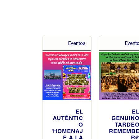
Eventos
Event
EL
E
AUTÉNTIC
GENUIN
O
TARDE
'HOMENAJ
REMEMB
E A LA
R