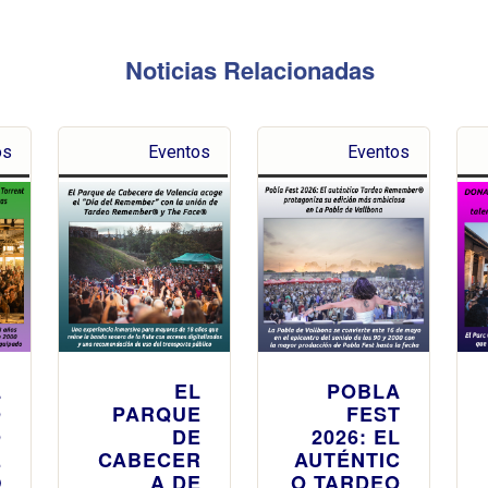
Noticias Relacionadas
os
Eventos
Eventos
L
EL
POBLA
O
PARQUE
FEST
O
DE
2026: EL
E
CABECER
AUTÉNTIC
®
A DE
O TARDEO