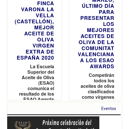
FINCA
ÚLTIMO DÍA
VARONA LA
PARA
VELLA
PRESENTAR
(CASTELLÓN),
LOS
MEJOR
MEJORES
ACEITE DE
ACEITES DE
OLIVA
OLIVA DE LA
VIRGEN
COMUNITAT
EXTRA DE
VALENCIANA
ESPAÑA 2020
A LOS ESAO
AWARDS
La Escuela
Superior del
Competirán
Aceite de Oliva
todos los
(ESAO)
aceites de oliva
comunica el
clasificados
resultado de los
como vírgenes
ESAO Awards
extra, que
2020, los
hayan sido
Eventos
premios a la
elaborados en
calidad de los
la campaña
aceites de oliva
2019-2020
vírgenes extra