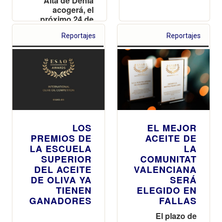
Alta de Dénia
acogerá, el
próximo 24 de
Mayo, el Acto de
Reportajes
Reportajes
entrega de los
ESAO Awards,
los Premios que
la Escuela
Superior del
Aceite de Oliva
otorga cada año
en
reconocimiento
a la calidad de
LOS
EL MEJOR
los aceites de
PREMIOS DE
ACEITE DE
oliva vírgenes
LA ESCUELA
LA
extra
SUPERIOR
COMUNITAT
DEL ACEITE
VALENCIANA
DE OLIVA YA
SERÁ
TIENEN
ELEGIDO EN
GANADORES
FALLAS
El plazo de