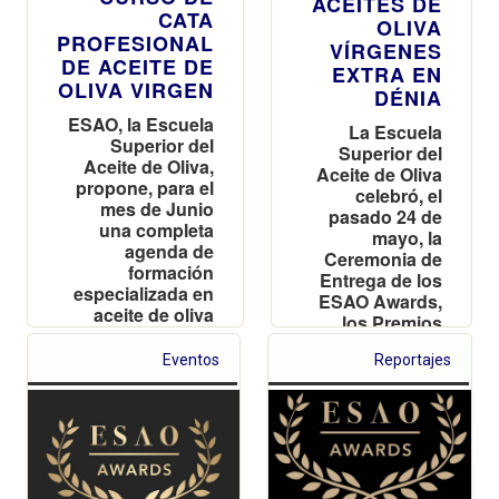
ACEITES DE
CATA
OLIVA
PROFESIONAL
VÍRGENES
DE ACEITE DE
EXTRA EN
OLIVA VIRGEN
DÉNIA
ESAO, la Escuela
La Escuela
Superior del
Superior del
Aceite de Oliva,
Aceite de Oliva
propone, para el
celebró, el
mes de Junio
pasado 24 de
una completa
mayo, la
agenda de
Ceremonia de
formación
Entrega de los
especializada en
ESAO Awards,
aceite de oliva
los Premios
virgen
Internacionales
Eventos
Reportajes
a la calidad de
los vírgenes
extra