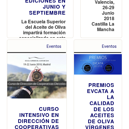
EDICIONES EN
Valencia,
JUNIO Y
26-29
SEPTIEMBRE
Junio
2018
La Escuela Superior
Castilla La
del Aceite de Oliva
Mancha
impartirá formación
especializada en cata
de aceite de oliva
Eventos
Eventos
virgen a través de su
curso estrella "Primer
Grado en Cata de
Aceite de Oliva
Virgen".
PREMIOS
EVCATA A
LA
CALIDAD
CURSO
DE LOS
INTENSIVO EN
ACEITES
DIRECCIÓN DE
DE OLIVA
COOPERATIVAS
VÍRGENES