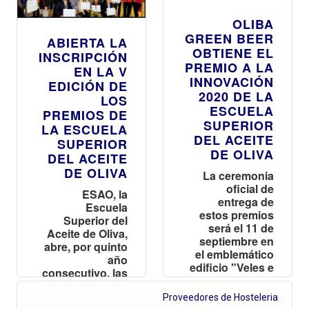
OLIBA
GREEN BEER
ABIERTA LA
OBTIENE EL
INSCRIPCIÓN
PREMIO A LA
EN LA V
INNOVACIÓN
EDICIÓN DE
2020 DE LA
LOS
ESCUELA
PREMIOS DE
SUPERIOR
LA ESCUELA
DEL ACEITE
SUPERIOR
DE OLIVA
DEL ACEITE
DE OLIVA
La ceremonia
oficial de
ESAO, la
entrega de
Escuela
estos premios
Superior del
será el 11 de
Aceite de Oliva,
septiembre en
abre, por quinto
el emblemático
año
edificio "Veles e
consecutivo, las
Vents" de
inscripciones
Valencia
en los ESAO
Proveedores de Hosteleria