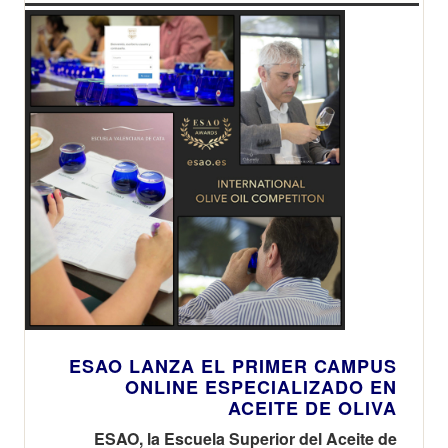
Awards, los
premios que
reconocen a los
mejores
vírgenes extra
del panorama
actual
ESAO LANZA EL PRIMER CAMPUS
ONLINE ESPECIALIZADO EN
ACEITE DE OLIVA
ESAO, la Escuela Superior del Aceite de