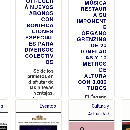
OFRECER
O
MÚSICA
Á NUEVOS
Z
RESTAUR
ABONOS
U
A SU
CON
M
IMPONENT
BONIFICA
N
E
CIONES
S
ÓRGANO
ESPECIAL
O
GRENZING
ES PARA
S
DE 20
DIVERSOS
I
TONELAD
COLECTIV
N
AS Y 10
OS
A
METROS
,
DE
Sé de los
L
ALTURA
primeros en
I
CON 3.000
disfrutar de
las nuevas
E
TUBOS
ventajas,
D
El Órgano
adquiere tu
L
Grenzing,
abono a
O
os
Eventos
Cultura y
protagonist
partir del
a estelar en
Actualidad
viernes 13
n
el Concierto
á
de
a
Reapertura,