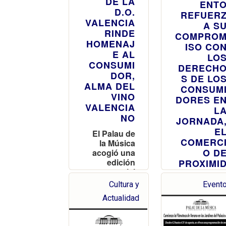
DE LA
ENT
D.O.
REFUER
VALENCIA
A S
RINDE
COMPRO
HOMENAJ
ISO CO
E AL
LO
CONSUMI
DERECH
DOR,
S DE LO
ALMA DEL
CONSUM
VINO
DORES E
VALENCIA
L
NO
JORNADA
E
El Palau de
COMERC
la Música
O D
acogió una
edición
PROXIMI
especial
AD Y E
con la
CONSUM
Cultura y
Event
mirada
Actualidad
La sesió
puesta en el
se celebrar
consumidor
mañan
y el