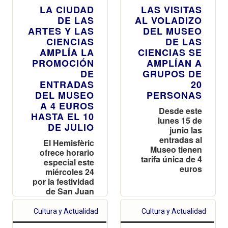
LA CIUDAD
LAS VISITAS
DE LAS
AL VOLADIZO
ARTES Y LAS
DEL MUSEO
CIENCIAS
DE LAS
AMPLÍA LA
CIENCIAS SE
PROMOCIÓN
AMPLÍAN A
DE
GRUPOS DE
ENTRADAS
20
DEL MUSEO
PERSONAS
A 4 EUROS
Desde este
HASTA EL 10
lunes 15 de
DE JULIO
junio las
entradas al
El Hemisfèric
Museo tienen
ofrece horario
tarifa única de 4
especial este
euros
miércoles 24
por la festividad
de San Juan
con sesiones
hasta las 20
Cultura y Actualidad
Cultura y Actualidad
horas