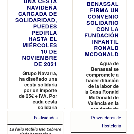
UNA CESTA
BENASSAL
NAVIDEÑA
FIRMA UN
CARGADA DE
CONVENIO
SOLIDARIDAD,
SOLIDARIO
PUEDES
CON LA
PEDIRLA
FUNDACIÓN
HASTA EL
INFANTIL
MIÉRCOLES
RONALD
10 DE
MCDONALD
NOVIEMBRE
Agua de
DE 2021
Benassal se
Grupo Navarra,
compromete a
ha diseñado una
hacer difusión
cesta solidaria
de la labor de
por un importe
la Casa Ronald
de 25€ + IVA. Por
McDonald de
cada cesta
València en la
solidaria
provincia de
destinará 7’5€ a
Castellón
Casa Ronald
Festividades
Proveedores de
Valencia
Hosteleria