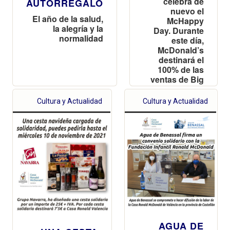
celebra de
AUTORREGALO
nuevo el
El año de la salud,
McHappy
la alegría y la
Day. Durante
normalidad
este día,
McDonald’s
destinará el
100% de las
ventas de Big
Mac® a la
Fundación
Cultura y Actualidad
Cultura y Actualidad
Infantil
Ronald
McDonald
AGUA DE