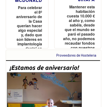
MCDONALD
Mantener esta
Para celebrar
habitación
el 8º
cuesta 10.000 €
aniversario de
al año y, como
la Casa
sabéis, desde
querían hacer
que el mundo se
algo especial
paró el pasado
y, dado que
año, no podemos
son líderes en
recaudar fondos
implantología
con nuestros
dental en
habituales
Valencia, han
Proveedores de Hosteleria
eventos
decidido
donarnos 15€
por cada uno
de los
implantes que
realicen