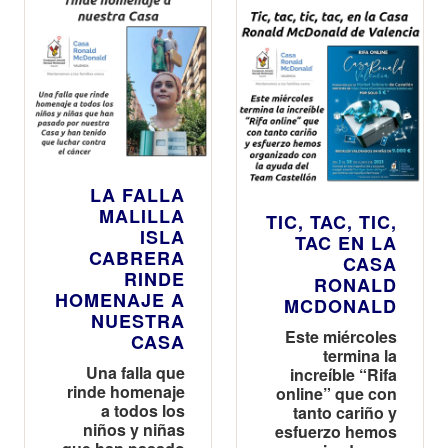
LA FALLA
MALILLA
TIC, TAC, TIC,
ISLA
TAC EN LA
CABRERA
CASA
RINDE
RONALD
HOMENAJE A
MCDONALD
NUESTRA
Este miércoles
CASA
termina la
Una falla que
increíble “Rifa
rinde homenaje
online” que con
a todos los
tanto cariño y
niños y niñas
esfuerzo hemos