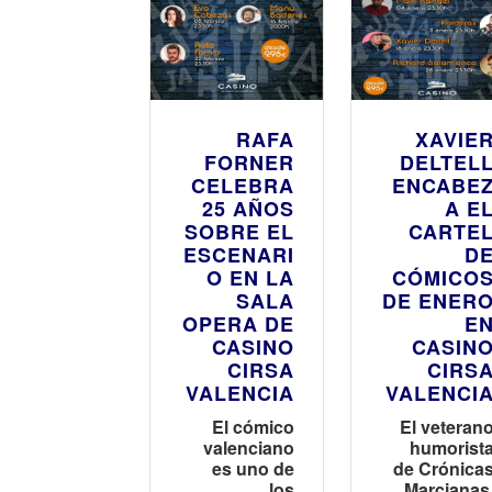
RAFA
XAVIE
FORNER
DELTEL
CELEBRA
ENCABE
25 AÑOS
A E
SOBRE EL
CARTE
ESCENARI
D
O EN LA
CÓMICO
SALA
DE ENER
OPERA DE
E
CASINO
CASIN
CIRSA
CIRS
VALENCIA
VALENCI
El cómico
El veteran
valenciano
humorist
es uno de
de Crónica
los
Marcianas