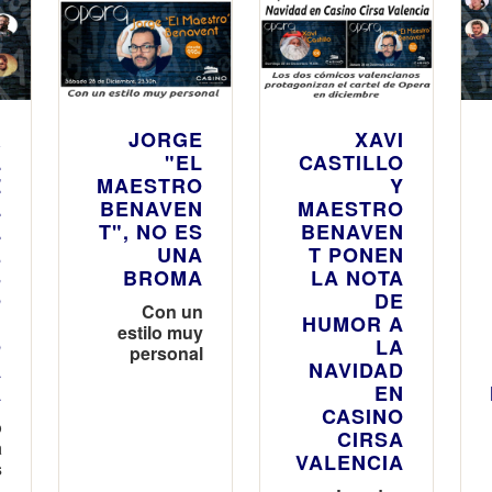
R
JORGE
XAVI
L
"EL
CASTILLO
Z
MAESTRO
Y
L
BENAVEN
MAESTRO
L
T", NO ES
BENAVEN
E
UNA
T PONEN
S
BROMA
LA NOTA
O
DE
Con un
N
HUMOR A
estilo muy
O
LA
personal
A
NAVIDAD
A
EN
CASINO
o
CIRSA
a
VALENCIA
s
,