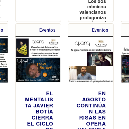
Los dos
e
cómicos
n
valencianos
á
protagoniza
o
n el cartel
l
de Opera en
os
Eventos
Eventos
o
diciembre
t
O
EL
EN
E
MENTALIS
AGOSTO
S
TA JAVIER
CONTINÚA
A
BOTÍA
N LAS
N
CIERRA
RISAS EN
B
EL CICLO
OPERA