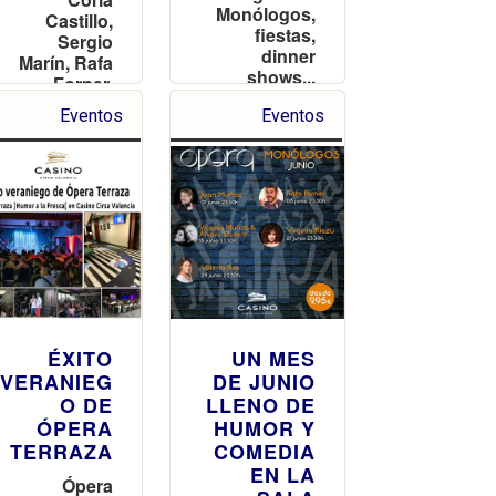
Monólogos,
Castillo,
fiestas,
Sergio
dinner
Marín, Rafa
shows...
Forner,
tantas y tan
Manu Górriz
Eventos
Eventos
variadas
y Raúl
que no vas
Fervé se
a saber qué
suben al
perderte
escenario
del casino
valenciano
ÉXITO
UN MES
VERANIEG
DE JUNIO
O DE
LLENO DE
ÓPERA
HUMOR Y
TERRAZA
COMEDIA
EN LA
Ópera