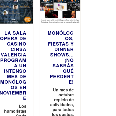
LA SALA
MONÓLOG
OPERA DE
OS,
CASINO
FIESTAS Y
CIRSA
DINNER
VALENCIA
SHOWS...
PROGRAM
¡NO
A UN
SABRÁS
INTENSO
QUÉ
MES DE
PERDERT
MONÓLOG
E!
OS EN
Un mes de
NOVIEMBR
octubre
E
repleto de
actividades,
Los
para todos
humoristas
los gustos.
Coria