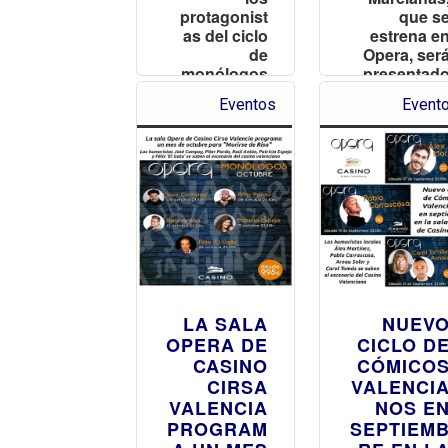
protagonist
que s
as del ciclo
estrena e
de
Opera, ser
monólogos
presentad
de febrero
por e
Eventos
Event
Maestr
Benaven
LA SALA
NUEV
OPERA DE
CICLO D
CASINO
CÓMICO
CIRSA
VALENCI
VALENCIA
NOS E
PROGRAM
SEPTIEM