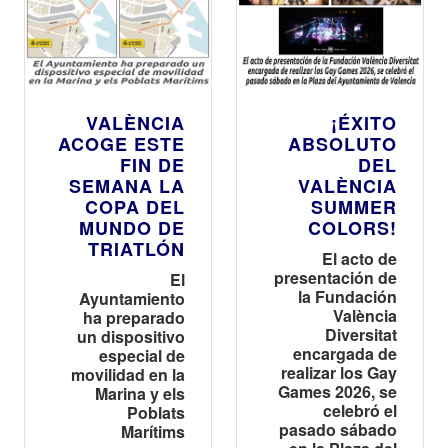
VALÈNCIA
¡ÉXITO
ACOGE ESTE
ABSOLUTO
FIN DE
DEL
SEMANA LA
VALÈNCIA
COPA DEL
SUMMER
MUNDO DE
COLORS!
TRIATLÓN
El acto de
presentación de
El
la Fundación
Ayuntamiento
València
ha preparado
Diversitat
un dispositivo
encargada de
especial de
realizar los Gay
movilidad en la
Games 2026, se
Marina y els
celebró el
Poblats
pasado sábado
Marítims