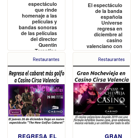
espectáculo
El espectáculo
que rinde
de la banda
homenaje a las
española
películas y
Universe
bandas sonoras
regresa en
de las películas
diciembre al
del director
casino
Quentin
valenciano con
Tarantino
las entradas
agotadas
Restaurantes
Restaurantes
REGRESA EL
GRAN