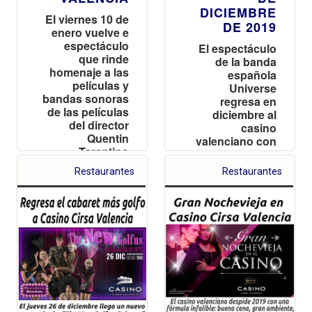
DICIEMBRE
El viernes 10 de
DE 2019
enero vuelve e
espectáculo
El espectáculo
que rinde
de la banda
homenaje a las
española
películas y
Universe
bandas sonoras
regresa en
de las películas
diciembre al
del director
casino
Quentin
valenciano con
Tarantino
las entradas
agotadas
Restaurantes
Restaurantes