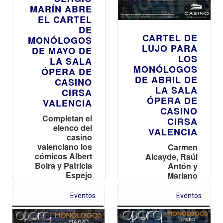
MARÍN ABRE
EL CARTEL
DE
CARTEL DE
MONÓLOGOS
LUJO PARA
DE MAYO DE
LOS
LA SALA
MONÓLOGOS
ÓPERA DE
DE ABRIL DE
CASINO
LA SALA
CIRSA
ÓPERA DE
VALENCIA
CASINO
Completan el
CIRSA
elenco del
VALENCIA
casino
valenciano los
Carmen
cómicos Albert
Alcayde, Raúl
Boira y Patricia
Antón y
Espejo
Mariano
Mariano,
estrellas para
Eventos
Eventos
las noches de
comedia del
casino