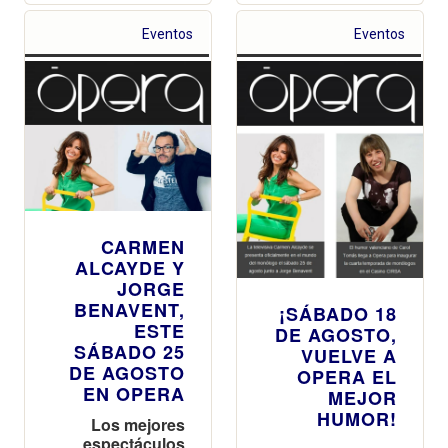
Pardo, Miki Dkai
y Juja
Eventos
Eventos
Chimichangs
CARMEN
ALCAYDE Y
JORGE
BENAVENT,
¡SÁBADO 18
ESTE
DE AGOSTO,
SÁBADO 25
VUELVE A
DE AGOSTO
OPERA EL
EN OPERA
MEJOR
HUMOR!
Los mejores
espectáculos