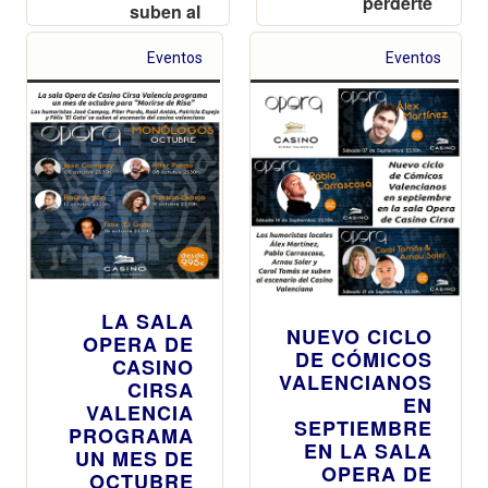
perderte
suben al
escenario del
casino
Eventos
Eventos
valenciano
LA SALA
NUEVO CICLO
OPERA DE
DE CÓMICOS
CASINO
VALENCIANOS
CIRSA
EN
VALENCIA
SEPTIEMBRE
PROGRAMA
EN LA SALA
UN MES DE
OPERA DE
OCTUBRE