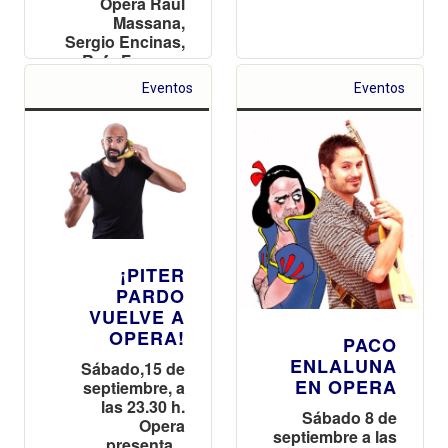
Ópera Raúl
Massana,
Sergio Encinas,
Rafa Forner y
Pablo
Eventos
Eventos
Carrascosa
¡PITER
PARDO
VUELVE A
OPERA!
PACO
ENLALUNA
Sábado,15 de
EN OPERA
septiembre, a
las 23.30 h.
Sábado 8 de
Opera
septiembre a las
presenta...