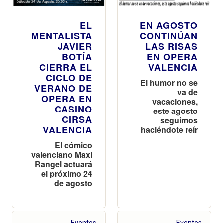
EL
EN AGOSTO
MENTALISTA
CONTINÚAN
JAVIER
LAS RISAS
BOTÍA
EN OPERA
CIERRA EL
VALENCIA
CICLO DE
El humor no se
VERANO DE
va de
OPERA EN
vacaciones,
CASINO
este agosto
CIRSA
seguimos
VALENCIA
haciéndote reír
El cómico
valenciano Maxi
Rangel actuará
el próximo 24
de agosto
Eventos
Eventos