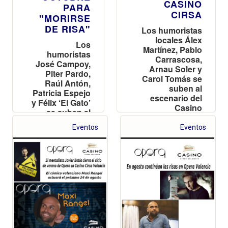
CASINO
PARA
CIRSA
"MORIRSE
DE RISA"
Los humoristas
locales Álex
Los
Martínez, Pablo
humoristas
Carrascosa,
José Campoy,
Arnau Soler y
Piter Pardo,
Carol Tomás se
Raúl Antón,
suben al
Patricia Espejo
escenario del
y Félix ‘El Gato’
Casino
se suben al
Valenciano
escenario del
Eventos
Eventos
casino
valenciano