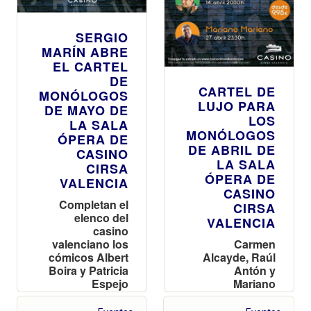
SERGIO
MARÍN ABRE
EL CARTEL
DE
CARTEL DE
MONÓLOGOS
LUJO PARA
DE MAYO DE
LOS
LA SALA
MONÓLOGOS
ÓPERA DE
DE ABRIL DE
CASINO
LA SALA
CIRSA
ÓPERA DE
VALENCIA
CASINO
Completan el
CIRSA
elenco del
VALENCIA
casino
valenciano los
Carmen
cómicos Albert
Alcayde, Raúl
Boira y Patricia
Antón y
Espejo
Mariano
Mariano,
estrellas para