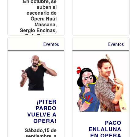
En octubre, se
suben al
escenario de
Ópera Raúl
Massana,
Sergio Encinas,
Rafa Forner y
Pablo
Eventos
Eventos
Carrascosa
¡PITER
PARDO
VUELVE A
OPERA!
PACO
ENLALUNA
Sábado,15 de
EN OPERA
septiembre, a