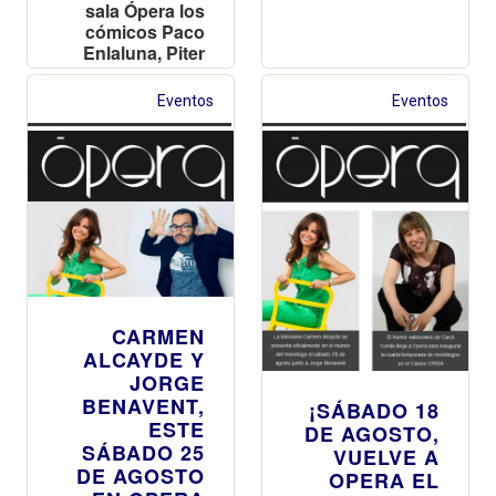
sala Ópera los
cómicos Paco
Enlaluna, Piter
Pardo, Miki Dkai
y Juja
Eventos
Eventos
Chimichangs
CARMEN
ALCAYDE Y
JORGE
BENAVENT,
¡SÁBADO 18
ESTE
DE AGOSTO,
SÁBADO 25
VUELVE A
DE AGOSTO
OPERA EL