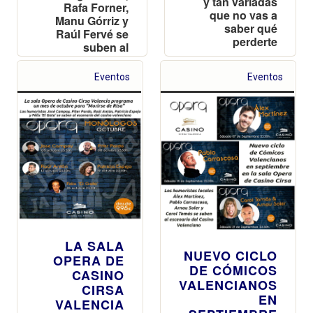
y tan variadas
Rafa Forner,
que no vas a
Manu Górriz y
saber qué
Raúl Fervé se
perderte
suben al
escenario del
casino
Eventos
Eventos
valenciano
LA SALA
NUEVO CICLO
OPERA DE
DE CÓMICOS
CASINO
VALENCIANOS
CIRSA
EN
VALENCIA