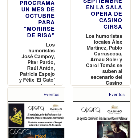
SEPTIEMBRE
PROGRAMA
EN LA SALA
UN MES DE
OPERA DE
OCTUBRE
CASINO
PARA
CIRSA
"MORIRSE
DE RISA"
Los humoristas
locales Álex
Los
Martínez, Pablo
humoristas
Carrascosa,
José Campoy,
Arnau Soler y
Piter Pardo,
Carol Tomás se
Raúl Antón,
suben al
Patricia Espejo
escenario del
y Félix ‘El Gato’
Casino
se suben al
Valenciano
escenario del
Eventos
Eventos
casino
valenciano