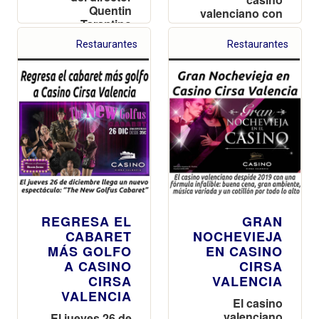
Quentin
valenciano con
Tarantino
las entradas
agotadas
Restaurantes
Restaurantes
REGRESA EL
GRAN
CABARET
NOCHEVIEJA
MÁS GOLFO
EN CASINO
A CASINO
CIRSA
CIRSA
VALENCIA
VALENCIA
El casino
valenciano
El jueves 26 de