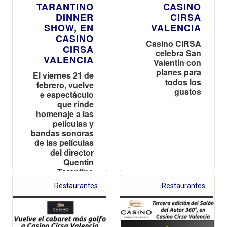
TARANTINO
CASINO
DINNER
CIRSA
SHOW, EN
VALENCIA
CASINO
Casino CIRSA
CIRSA
celebra San
VALENCIA
Valentín con
planes para
El viernes 21 de
todos los
febrero, vuelve
gustos
e espectáculo
que rinde
homenaje a las
películas y
bandas sonoras
de las películas
del director
Quentin
Tarantino
Restaurantes
Restaurantes