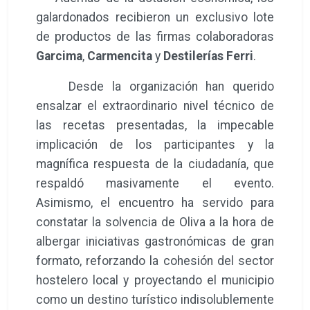
y entregado por Gastroliva y
Mahou
, ha
recaído en
Rte Chef Amadeo
gracias a su
sublime arroz denominado
“Gamba amb
bleda i bacallà”
.
·
Segundo Premio:
Dotado con 500 euros
y entregado por Gastroliva y
Moll Motor
, ha
sido otorgado a
NAS VLC
por su original
propuesta
“Arròs de figatells i socarrat
invertit”
.
·
Tercer Premio:
Dotado con 250 euros y
entregado por Gastroliva y
Grupo Jasa
, ha
correspondido a
Marisquería Civera
con su
sugerente arroz
“Dos Mares, un Arroz”
.
Además de la dotación económica, los