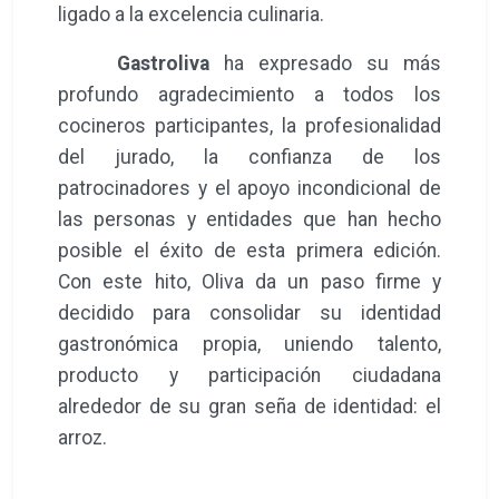
galardonados recibieron un exclusivo lote
de productos de las firmas colaboradoras
Garcima
,
Carmencita
y
Destilerías Ferri
.
Desde la organización han querido
ensalzar el extraordinario nivel técnico de
las recetas presentadas, la impecable
implicación de los participantes y la
magnífica respuesta de la ciudadanía, que
respaldó masivamente el evento.
Asimismo, el encuentro ha servido para
constatar la solvencia de Oliva a la hora de
albergar iniciativas gastronómicas de gran
formato, reforzando la cohesión del sector
hostelero local y proyectando el municipio
como un destino turístico indisolublemente
ligado a la excelencia culinaria.