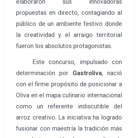
Oliva ha celebrado con un rotundo
éxito de asistencia y crítica el
Concurs Internacional d’Arrossos
Creatius d’Oliva 2026
. Esta esperada
cita culinaria ha convertido a la ciudad
en el epicentro gastronómico de la
Comunitat Valenciana, reuniendo a
cocineros, vecinos, visitantes y
patrocinadores en torno a una pasión
compartida. El certamen congregó a
un total de 32 participantes, quienes
elaboraron sus innovadoras