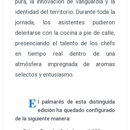
propuestas en directo, contagiando al
público de un ambiente festivo donde
la creatividad y el arraigo territorial
fueron los absolutos protagonistas.
Este concurso, impulsado con
determinación por
Gastroliva
, nació
con el firme propósito de posicionar a
Oliva en el mapa culinario internacional
como un referente indiscutible del
arroz creativo. La iniciativa ha logrado
fusionar con maestría la tradición más
pura, la innovación de vanguardia y la