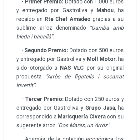
identidad del territorio. Durante toda la
jornada, los asistentes pudieron
deleitarse con la cocina a pie de calle,
presenciando el talento de los chefs
en tiempo real dentro de una
atmósfera impregnada de aromas
selectos y entusiasmo.
E
l palmarés de esta distinguida
edición ha quedado configurado
de la siguiente manera:
· Primer Premio:
Dotado con 1.000 euros