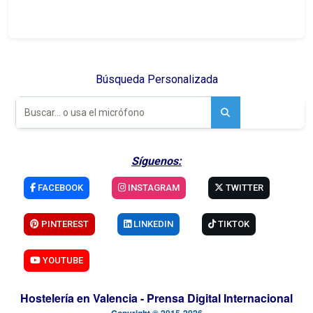
Gastroliva
ha expresado su más
profundo agradecimiento a todos los
cocineros participantes, la profesionalidad
del jurado, la confianza de los
patrocinadores y el apoyo incondicional de
las personas y entidades que han hecho
posible el éxito de esta primera edición.
Con este hito, Oliva da un paso firme y
decidido para consolidar su identidad
gastronómica propia, uniendo talento,
producto y participación ciudadana
alrededor de su gran seña de identidad: el
arroz.