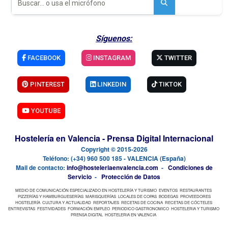
Síguenos:
FACEBOOK
INSTAGRAM
TWITTER
PINTEREST
LINKEDIN
TIKTOK
YOUTUBE
Hostelería en Valencia - Prensa Digital Internacional
Copyright © 2015-2026
Teléfono: (+34) 960 500 185 - VALENCIA (España)
Mail de contacto:
info@hosteleriaenvalencia.com
-
Condiciones de
Servicio
-
Protección de Datos
MEDIO DE COMUNICACIÓN ESPECIALIZADO EN HOSTELERÍA Y TURISMO
EVENTOS
RESTAURANTES
PIZZERÍAS Y HAMBURGUESERÍAS
MARISQUERÍAS
LOCALES DE COPAS
BODEGAS
PROVEEDORES
HOSTELERÍA
CULTURA Y ACTUALIDAD
REPORTAJES
RECETAS DE COCINA
RECETAS DE CÓCTELES
ENTREVISTAS
FESTIVIDADES
FORMACIÓN EMPLEO
PERIODICO GASTRONOMICO
HOSTELERIA Y TURISMO
PRENSA DIGITAL
HOSTELERIA EN VALENCIA