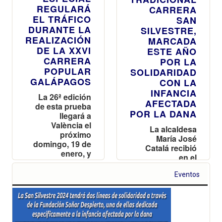
REGULARÁ
CARRERA
EL TRÁFICO
SAN
DURANTE LA
SILVESTRE,
REALIZACIÓN
MARCADA
DE LA XXVI
ESTE AÑO
CARRERA
POR LA
POPULAR
SOLIDARIDAD
GALÁPAGOS
CON LA
INFANCIA
La 26ª edición
AFECTADA
de esta prueba
POR LA DANA
llegará a
València el
La alcaldesa
próximo
María José
domingo, 19 de
Catalá recibió
enero, y
en el
recorrerá los
Ayuntamiento a
barrios de Tres
representantes
Eventos
Forques y Vara
de la Fundación
de Quart
Soñar
Despierto,
entidad que