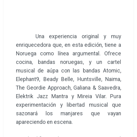
musical de aúpa con las bandas Atomic,
Elephant9, Beady Belle, Huntsville, Naima,
The Geordie Approach, Galiana & Saavedra,
Elektrik Jazz Mantra y Mireia Vilar. Pura
experimentación y libertad musical que
sazonará los manjares que vayan
apareciendo en escena.
El edificio Veles e Vents permanecerá
abierto todo el fin de semana. Si compráis
las entradas a los conciertos o el bono del
festival, tendréis descuentos y
degustaciones durante las presentaciones
gastronómicas y catas, así como un precio
especial para los menús creados por el
equipo de La Sucursal para el Jazz &