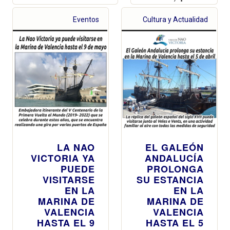
LA NAO
EL GALEÓN
VICTORIA YA
ANDALUCÍA
PUEDE
PROLONGA
VISITARSE
SU ESTANCIA
EN LA
EN LA
MARINA DE
MARINA DE
VALENCIA
VALENCIA
HASTA EL 9
HASTA EL 5
DE MAYO
DE ABRIL
Embajadora
La réplica del
itinerante del V
galeón español
Centenario de la
del siglo XVII
Primera Vuelta
puede visitarse
al Mundo (2019-
junto al Veles e
2022) que se
Vents, en una
celebra durante
actividad
estos años, que
familiar al aire
se encuentra
con todas las
realizando una
medidas de
gira por varios
seguridad