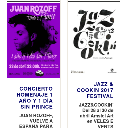
JAZZ &
CONCIERTO
COOKIN 2017
HOMENAJE 1
FESTIVAL
AÑO Y 1 DÍA
JAZZ&COOKIN’
SIN PRINCE
Del 28 al 30 de
JUAN ROZOFF,
abril Amstel Art
VUELVE A
en VELES E
ESPAÑA PARA
VENTS
RENDIR
HOMANJE A
UNO DE LOS
MÚSICOS
KUNK MÁS
IMPORTANTES
DE TODOS LOS
TIEMPOS:
PRINCE
Búsqueda Personalizada