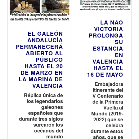
DE MARZO EN
16 DE MAYO
LA MARINA DE
Embajadora
VALENCIA
itinerante del
Réplica única de
V Centenario
los legendarios
de la Primera
galeones
Vuelta al
españoles que
Mundo (2019-
durante tres siglos
2022) que se
surcaron los
celebra
océanos del
durante estos
mundo
años, que se
encuentra
realizando
Eventos
Cultura y Actualidad
una gira por
varios
puertos de
España