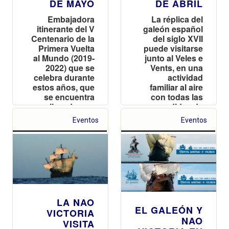
Eventos
Eventos
puertos de
España
LA NAO
EL GALEÓN Y
VICTORIA
NAO
VISITA
VICTORIA EN
VALENCIA,
EL FESTIVAL
RÉPLICA DEL
MARÍTIMO DE
NAVÍO QUE
VALENCIA
LOGRÓ LA
PRIMERA
Del 15 al 19 de
VUELTA AL
marzo de 2018 ·
MUNDO, LA
Veles e Vents
MAYOR
HAZAÑA
MARÍTIMA DE
TODOS LOS