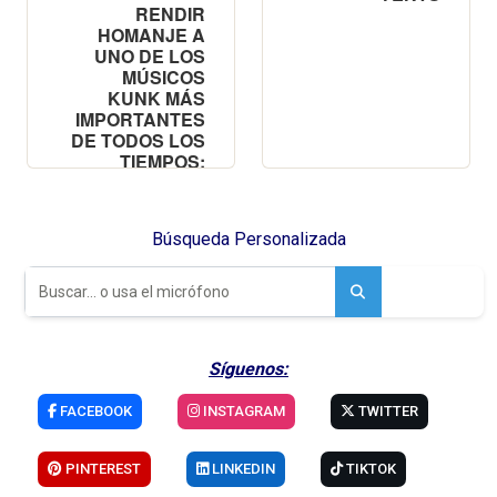
Síguenos:
FACEBOOK
INSTAGRAM
TWITTER
PINTEREST
LINKEDIN
TIKTOK
YOUTUBE
Hostelería en Valencia - Prensa Digital Internacional
Copyright © 2015-2026
Teléfono: (+34) 960 500 185 - VALENCIA (España)
Mail de contacto:
info@hosteleriaenvalencia.com
-
Condiciones de
Servicio
-
Protección de Datos
MEDIO DE COMUNICACIÓN ESPECIALIZADO EN HOSTELERÍA Y TURISMO
EVENTOS
RESTAURANTES
PIZZERÍAS Y HAMBURGUESERÍAS
MARISQUERÍAS
LOCALES DE COPAS
BODEGAS
PROVEEDORES
HOSTELERÍA
CULTURA Y ACTUALIDAD
REPORTAJES
RECETAS DE COCINA
RECETAS DE CÓCTELES
ENTREVISTAS
FESTIVIDADES
FORMACIÓN EMPLEO
PERIODICO GASTRONOMICO
HOSTELERIA Y TURISMO