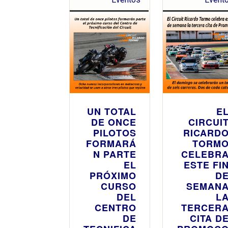
UN TOTAL
E
DE ONCE
CIRCUI
PILOTOS
RICARD
FORMARÁ
TORM
N PARTE
CELEBR
EL
ESTE FI
PRÓXIMO
D
CURSO
SEMAN
DEL
L
CENTRO
TERCER
DE
CITA D