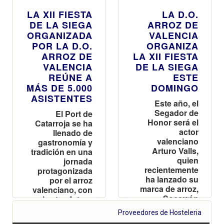
LA XII FIESTA
LA D.O.
DE LA SIEGA
ARROZ DE
ORGANIZADA
VALENCIA
POR LA D.O.
ORGANIZA
ARROZ DE
LA XII FIESTA
VALENCIA
DE LA SIEGA
REÚNE A
ESTE
MÁS DE 5.000
DOMINGO
ASISTENTES
Este año, el
Segador de
El Port de
Honor será el
Catarroja se ha
actor
llenado de
valenciano
gastronomía y
Arturo Valls,
tradición en una
quien
jornada
recientemente
protagonizada
ha lanzado su
por el arroz
marca de arroz,
valenciano, con
Socarrón
el actor Arturo
Valls como
Proveedores de Hosteleria
Segador de