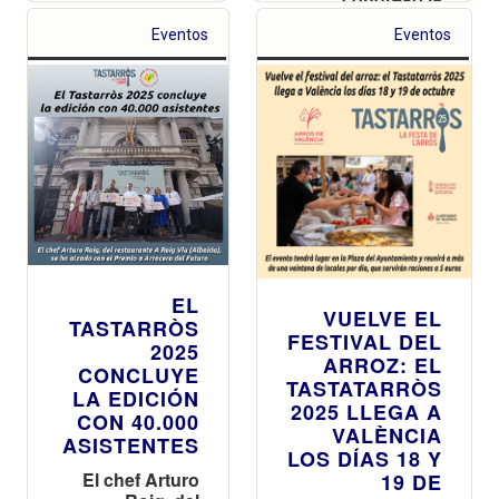
próxima edición
Eventos
Eventos
de la Bienal del
Arroz de Cullera
2026
EL
VUELVE EL
TASTARRÒS
FESTIVAL DEL
2025
ARROZ: EL
CONCLUYE
TASTATARRÒS
LA EDICIÓN
2025 LLEGA A
CON 40.000
VALÈNCIA
ASISTENTES
LOS DÍAS 18 Y
El chef Arturo
19 DE