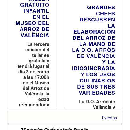
GRATUITO
GRANDES
INFANTIL
CHEFS
EN EL
DESCUBREN
MUSEO DEL
LA
ARROZ DE
ELABORACIÓN
VALÈNCIA
DEL ARROZ DE
LA MANO DE
La tercera
edición del
LA D.O. ARRÒS
taller es
DE VALÈNCIA
gratuita y
Y LA
tendrá lugar el
IDIOSINCRASIA
día 3 de enero
Y LOS USOS
a las 17:00h
CULINARIOS
en el Museo
DE SUS TRES
del Arroz de
VARIEDADES
València, la
edad
La D.O. Arròs de
recomendada
València y
es de 8 a 12
Turisme
años
Comunitat
Eventos
Valenciana
descubren a