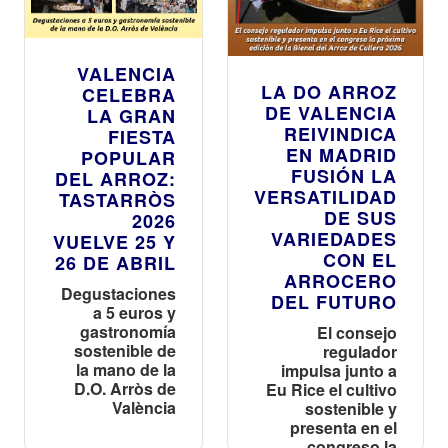
VALENCIA
LA DO ARROZ
CELEBRA
DE VALENCIA
LA GRAN
REIVINDICA
FIESTA
EN MADRID
POPULAR
FUSIÓN LA
DEL ARROZ:
VERSATILIDAD
TASTARRÒS
DE SUS
2026
VARIEDADES
VUELVE 25 Y
CON EL
26 DE ABRIL
ARROCERO
Degustaciones
DEL FUTURO
a 5 euros y
gastronomía
El consejo
sostenible de
regulador
la mano de la
impulsa junto a
D.O. Arròs de
Eu Rice el cultivo
València
sostenible y
presenta en el
congreso la