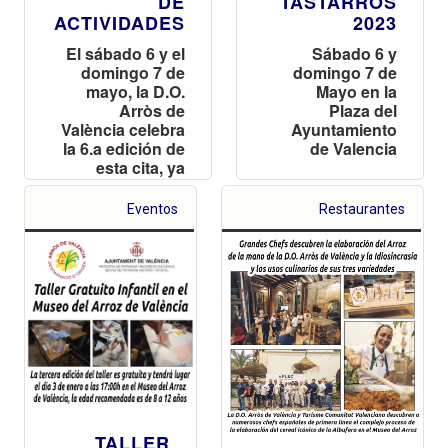
DE
TASTARROS
ACTIVIDADES
2023
El sábado 6 y el
Sábado 6 y
domingo 7 de
domingo 7 de
mayo, la D.O.
Mayo en la
Arròs de
Plaza del
València celebra
Ayuntamiento
la 6.a edición de
de Valencia
esta cita, ya
clásica, que gira
en torno al
Eventos
Restaurantes
cereal estrella
de la
comunidad,
cultivado, en su
mayoría, en el
Parque Natural
de la Albufera
TALLER