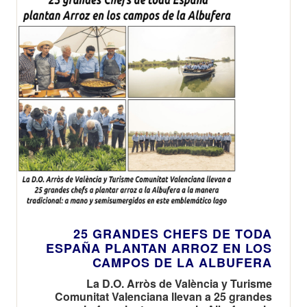
numerosos chefs
españoles de
primera línea el
complejo proceso
de la elaboración
del cereal icónico
de la Albufera en
el Museo del
Arroz
25 GRANDES CHEFS DE TODA
ESPAÑA PLANTAN ARROZ EN LOS
CAMPOS DE LA ALBUFERA
La D.O. Arròs de València y Turisme
Comunitat Valenciana llevan a 25 grandes