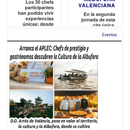
Los 30 chefs
VALENCIANA
participantes
han podido vivir
En la segunda
experiencias
jornada de esta
únicas: desde
cita única,
paseos en
organizada por
barca por la
Eventos
la D.O. Arròs de
Albufera,
València y
pasando por la
Turisme
siega del arroz
Comunitat
como se hacía
Valenciana,
antaño, hasta
también ha
una regata de
habido lugar
vela latina
para el debate y
la divulgación
acerca del arroz