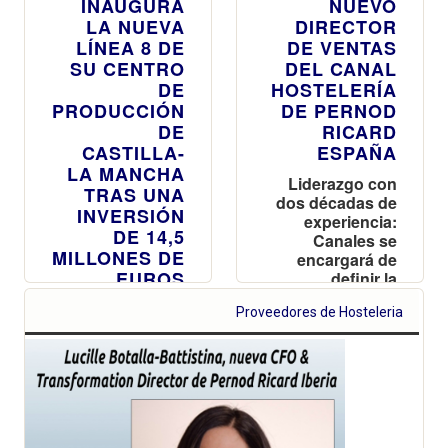
INAUGURA
NUEVO
LA NUEVA
DIRECTOR
LÍNEA 8 DE
DE VENTAS
SU CENTRO
DEL CANAL
DE
HOSTELERÍA
PRODUCCIÓN
DE PERNOD
DE
RICARD
CASTILLA-
ESPAÑA
LA MANCHA
Liderazgo con
TRAS UNA
dos décadas de
INVERSIÓN
experiencia:
DE 14,5
Canales se
MILLONES DE
encargará de
EUROS
definir la
estrategia para
La nueva
Proveedores de Hosteleria
impulsar el
instalación
negocio y
permitirá
reforzar la
incrementar en
posición de la
un 40% la
compañía en el
capacidad de
Canal
producción de
Hostelería
la planta y