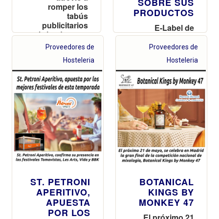
SOBRE SUS
romper los
PRODUCTOS
tabús
publicitarios
E-Label de
abriendo paso
Pernod Ricard:
a campañas
la información
Proveedores de
Proveedores de
que apoyan los
de tus
Hosteleria
Hosteleria
valores de los
productos al
colectivos
alcance de un
LGTBIQA+?
escaneo
ST. PETRONI
BOTANICAL
APERITIVO,
KINGS BY
APUESTA
MONKEY 47
POR LOS
El próximo 21