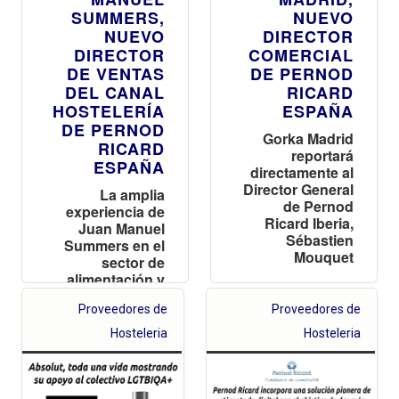
SUMMERS,
NUEVO
NUEVO
DIRECTOR
DIRECTOR
COMERCIAL
DE VENTAS
DE PERNOD
DEL CANAL
RICARD
HOSTELERÍA
ESPAÑA
DE PERNOD
Gorka Madrid
RICARD
reportará
ESPAÑA
directamente al
Director General
La amplia
de Pernod
experiencia de
Ricard Iberia,
Juan Manuel
Sébastien
Summers en el
Mouquet
sector de
alimentación y
bebidas
Proveedores de
Proveedores de
impulsa su
nombramiento
Hosteleria
Hosteleria
como director
de Horeca de
Pernod Ricard
España