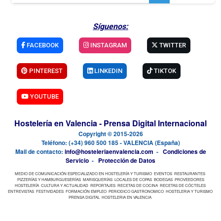
Síguenos:
FACEBOOK
INSTAGRAM
TWITTER
PINTEREST
LINKEDIN
TIKTOK
YOUTUBE
Hostelería en Valencia - Prensa Digital Internacional
Copyright © 2015-2026
Teléfono: (+34) 960 500 185 - VALENCIA (España)
Mail de contacto:
info@hosteleriaenvalencia.com
-
Condiciones de
Servicio
-
Protección de Datos
MEDIO DE COMUNICACIÓN ESPECIALIZADO EN HOSTELERÍA Y TURISMO
EVENTOS
RESTAURANTES
PIZZERÍAS Y HAMBURGUESERÍAS
MARISQUERÍAS
LOCALES DE COPAS
BODEGAS
PROVEEDORES
HOSTELERÍA
CULTURA Y ACTUALIDAD
REPORTAJES
RECETAS DE COCINA
RECETAS DE CÓCTELES
ENTREVISTAS
FESTIVIDADES
FORMACIÓN EMPLEO
PERIODICO GASTRONOMICO
HOSTELERIA Y TURISMO
PRENSA DIGITAL
HOSTELERIA EN VALENCIA