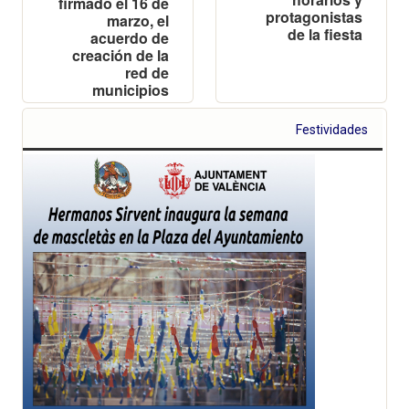
firmado el 16 de
protagonistas
marzo, el
de la fiesta
acuerdo de
creación de la
red de
municipios
junto a
representantes
Festividades
de los
ayuntamientos
de Barcelona,
Madrid, Málaga,
San Sebastián,
Sevilla y
Zaragoza