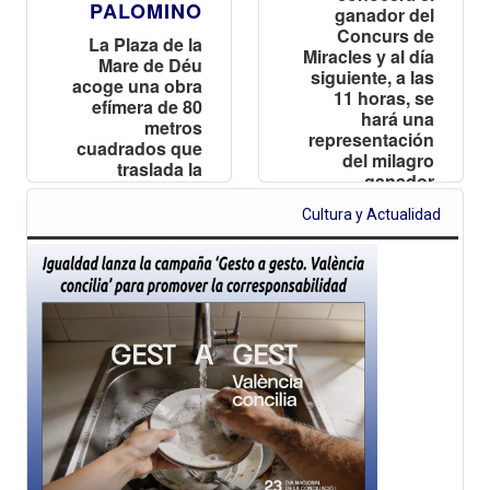
PALOMINO
ganador del
Concurs de
La Plaza de la
Miracles y al día
Mare de Déu
siguiente, a las
acoge una obra
11 horas, se
efímera de 80
hará una
metros
representación
cuadrados que
del milagro
traslada la
ganador
majestuosidad
de la bóveda de
Cultura y Actualidad
la Basílica al
corazón de la
ciudad