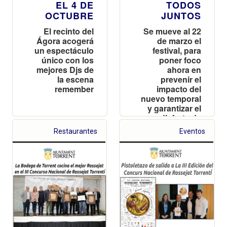
EL 4 DE
TODOS
OCTUBRE
JUNTOS
El recinto del
Se mueve al 22
Ágora acogerá
de marzo el
un espectáculo
festival, para
único con los
poner foco
mejores Djs de
ahora en
la escena
prevenir el
remember
impacto del
nuevo temporal
y garantizar el
disfrute de
todos los
Restaurantes
Eventos
ciudadanos