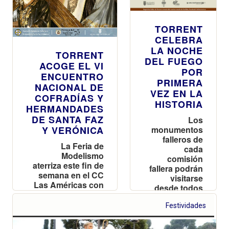
TORRENT
CELEBRA
LA NOCHE
TORRENT
DEL FUEGO
ACOGE EL VI
POR
ENCUENTRO
PRIMERA
NACIONAL DE
VEZ EN LA
COFRADÍAS Y
HISTORIA
HERMANDADES
DE SANTA FAZ
Los
Y VERÓNICA
monumentos
falleros de
La Feria de
cada
Modelismo
comisión
aterriza este fin de
fallera podrán
semana en el CC
visitarse
Las Américas con
desde todos
alrededor de 1.500
los rincones
expositores de
Festividades
del mundo a
maquetas de
través de la
aviones, barcos y
nueva