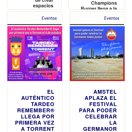
Champions
espacios
Burger llega a la
seguros donde
ciudad con su
disfrutar del
Eventos
Eventos
nueva apuesta
ocio “sin miedo
que está
y con plena
revolucionando
libertad”
el sector de las
hamburguesas
EL
AMSTEL
AUTÉNTICO
APLAZA EL
TARDEO
FESTIVAL
REMEMBER®
PARA PODER
LLEGA POR
CELEBRAR
PRIMERA VEZ
LA
A TORRENT
GERMANOR