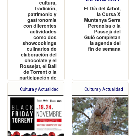
cultura,
El Día del Árbol,
tradición,
la Cursa X
patrimonio y
Muntanya Serra
gastronomía
Perenxisa o la
con diferentes
Passejà del
actividades
Guió completan
como dos
la agenda del
showcookings
fin de semana
culinarios de
elaboración del
chocolate y el
Rossejat, el Ball
de Torrent o la
participación de
la Reina del
Encuentro
Cultura y Actualidad
Cultura y Actualidad