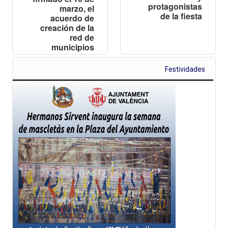
protagonistas
marzo, el
de la fiesta
acuerdo de
creación de la
red de
municipios
junto a
representantes
Festividades
de los
ayuntamientos
de Barcelona,
Madrid, Málaga,
San Sebastián,
Sevilla y
Zaragoza