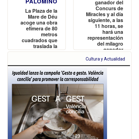
PALOMINO
ganador del
Concurs de
La Plaza de la
Miracles y al día
Mare de Déu
siguiente, a las
acoge una obra
11 horas, se
efímera de 80
hará una
metros
representación
cuadrados que
del milagro
traslada la
ganador
majestuosidad
de la bóveda de
Cultura y Actualidad
la Basílica al
corazón de la
ciudad