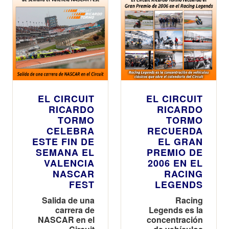
directo y
exhibiciones
para todos
los públicos
EL CIRCUIT
EL CIRCUIT
RICARDO
RICARDO
TORMO
TORMO
CELEBRA
RECUERDA
ESTE FIN DE
EL GRAN
SEMANA EL
PREMIO DE
VALENCIA
2006 EN EL
NASCAR
RACING
FEST
LEGENDS
Salida de una
Racing
carrera de
Legends es la
NASCAR en el
concentración