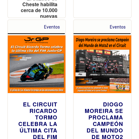
Cheste habilita
cerca de 10.000
nuevas
localidades en
las tribunas
Eventos
Eventos
Superior
Naranja y
Amarilla tras
agotar
prácticamente
el boletaje
inicial
EL CIRCUIT
DIOGO
RICARDO
MOREIRA SE
TORMO
PROCLAMA
CELEBRA LA
CAMPEÓN
ÚLTIMA CITA
DEL MUNDO
DEL FIM
DE MOTO2