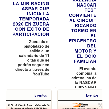
LA MIR RACING
NASCAR
ASPAR CUP
FEST
INICIA LA
CONVIERTE
TEMPORADA
AL CIRCUIT
2026 EN ZUERA
RICARDO
CON ÉXITO DE
TORMO EN
PARTICIPACIÓN
EL
EPICENTRO
Zuera da el
DEL
pistoletazo de
MOTOR Y
salida a un
calendario de 11
EL OCIO
citas que se
FAMILIAR
podrán seguir en
El evento
directo a través de
combina la
YouTube
adrenalina de
la NASCAR
Euro Series
con un
Eventos
paddock
Eventos
tematizado,
música en