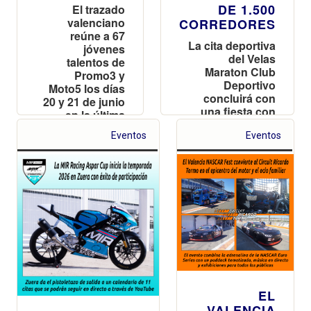
DE 1.500
El trazado
valenciano
CORREDORES
reúne a 67
La cita deportiva
jóvenes
del Velas
talentos de
Maraton Club
Promo3 y
Deportivo
Moto5 los días
concluirá con
20 y 21 de junio
una fiesta con
en la última
DJ y 'food
prueba antes
Eventos
trucks' en el
Eventos
del parón
icónico Pit Lane
estival
del recinto
EL
VALENCIA