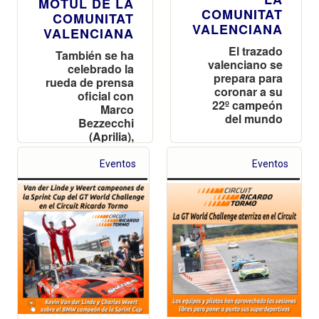
MOTUL DE LA
COMUNITAT
COMUNITAT
VALENCIANA
VALENCIANA
El trazado
También se ha
valenciano se
celebrado la
prepara para
rueda de prensa
coronar a su
oficial con
22º campeón
Marco
del mundo
Bezzecchi
(Aprilia),
Francesco
Bagnaia (Ducati)
Eventos
Eventos
y Pedro Acosta
(KTM)