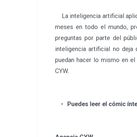
William Gibson. Sin embargo,
como Tokio o Nueva York a Mad
La inteligencia artificial ap
meses en todo el mundo, pr
preguntas por parte del públ
inteligencia artificial no de
puedan hacer lo mismo en el 
CYW.
•
Puedes leer el cómic ínt