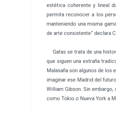
estética coherente y lineal d
permita reconocer a los perso
manteniendo una misma gama 
de arte consistente” declara 
creativo y socio co-fundador
Gatas se trata de una histor
las protagonistas son un gru
siguen una extraña tradició
sorprendente. Callao, la gra
Malasaña son algunos de los e
imaginar ese Madrid del futu