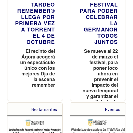
TARDEO
FESTIVAL
REMEMBER®
PARA PODER
LLEGA POR
CELEBRAR
PRIMERA VEZ
LA
A TORRENT
GERMANOR
EL 4 DE
TODOS
OCTUBRE
JUNTOS
El recinto del
Se mueve al 22
Ágora acogerá
de marzo el
un espectáculo
festival, para
único con los
poner foco
mejores Djs de
ahora en
la escena
prevenir el
remember
impacto del
nuevo temporal
y garantizar el
disfrute de
todos los
Restaurantes
Eventos
ciudadanos