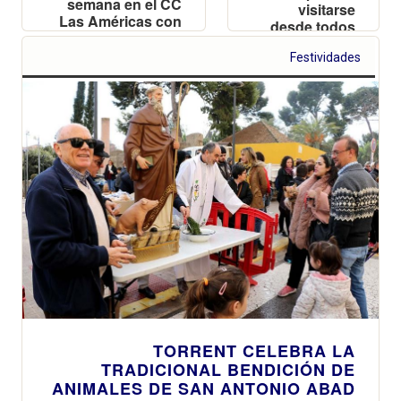
semana en el CC
visitarse
Las Américas con
desde todos
alrededor de 1.500
los rincones
expositores de
Festividades
del mundo a
maquetas de
través de la
aviones, barcos y
nueva
reproducciones
aplicación de
históricas
360º
TORRENT CELEBRA LA
TRADICIONAL BENDICIÓN DE
ANIMALES DE SAN ANTONIO ABAD