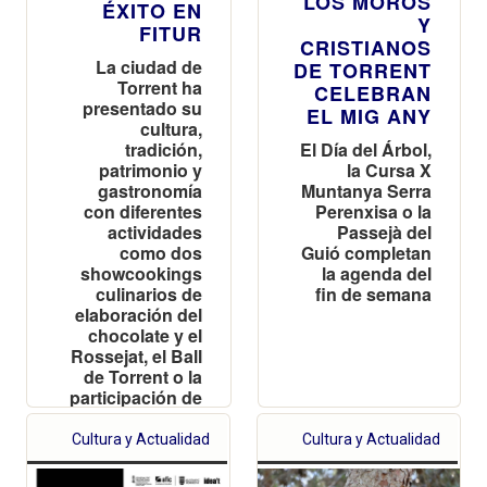
LOS MOROS
ÉXITO EN
Y
FITUR
CRISTIANOS
La ciudad de
DE TORRENT
Torrent ha
CELEBRAN
presentado su
EL MIG ANY
cultura,
El Día del Árbol,
tradición,
la Cursa X
patrimonio y
Muntanya Serra
gastronomía
Perenxisa o la
con diferentes
Passejà del
actividades
Guió completan
como dos
la agenda del
showcookings
fin de semana
culinarios de
elaboración del
chocolate y el
Rossejat, el Ball
de Torrent o la
participación de
la Reina del
Encuentro
Cultura y Actualidad
Cultura y Actualidad