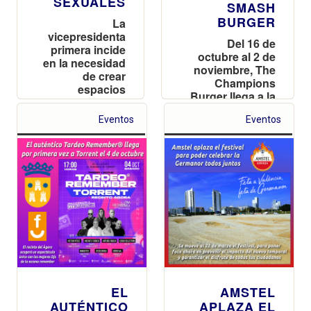
SEXUALES
SMASH
BURGER
La
vicepresidenta
Del 16 de
primera incide
octubre al 2 de
en la necesidad
noviembre, The
de crear
Champions
espacios
Burger llega a la
seguros donde
ciudad con su
disfrutar del
Eventos
Eventos
nueva apuesta
ocio “sin miedo
que está
y con plena
revolucionando
libertad”
el sector de las
hamburguesas
EL
AMSTEL
AUTÉNTICO
APLAZA EL