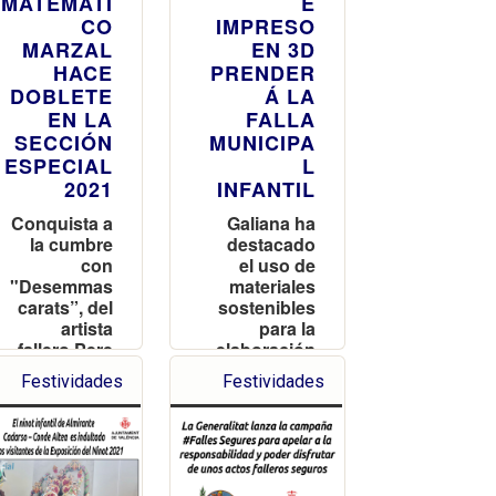
MATEMÁTI
E
CO
IMPRESO
MARZAL
EN 3D
HACE
PRENDER
DOBLETE
Á LA
EN LA
FALLA
SECCIÓN
MUNICIPA
ESPECIAL
L
2021
INFANTIL
Conquista a
Galiana ha
la cumbre
destacado
con
el uso de
"Desemmas
materiales
carats”, del
sostenibles
artista
para la
fallero Pere
elaboración
Baenas
de este
Festividades
Festividades
elemento
que llevará
las llamas a
la falla
municipal