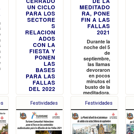
T
CERRADO
DE LA
A
UN CICLO
MEDITADO
A
PARA LOS
RA, PONE
SECTORE
FIN A LAS
a
S
FALLAS
6
RELACION
2021
e
ADOS
a
Durante la
CON LA
s
noche del 5
FIESTA Y
a
de
e
PONEN
septiembre,
e
LAS
las llamas
a
BASES
devoraron
en pocos
PARA LAS
minutos el
FALLAS
busto de la
DEL 2022
meditadora,
El concejal
icono de la
es
Festividades
Festividades
de Fiestas y
resistencia
Cultura
fallera frente
Popular ha
a la
hecho un
pandemia
balance
“positivo”