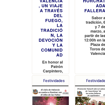
VALENCIA
HORCHA
, UN VIAJE
AD
A TRAVÉS
FALLER
DEL
Sabor 
FUEGO,
tradición, 
LA
y 7 d
TRADICIÓ
marzo, 
N, LA
partir de la
DEVOCIÓN
12:00h en l
Plaza d
Y LA
Toros d
COMUNID
Valenci
AD
En honor al
Patrón
Carpintero,
un
espectáculo
Festividades
Festividad
efímero que
ilumina las
calles de
Valencia