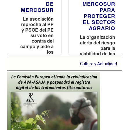
DE
MERCOSUR
MERCOSUR
PARA
PROTEGER
La asociación
EL SECTOR
reprocha al PP
AGRARIO
y PSOE del PE
su voto en
La organización
contra del
alerta del riesgo
campo y pide a
para la
los
viabilidad de las
ayuntamientos
explotaciones
que aprueben
valencianas y
Cultura y Actualidad
una moción
reclama
para proteger a
reciprocidad
los productores
frente a las
importaciones
de terceros
países