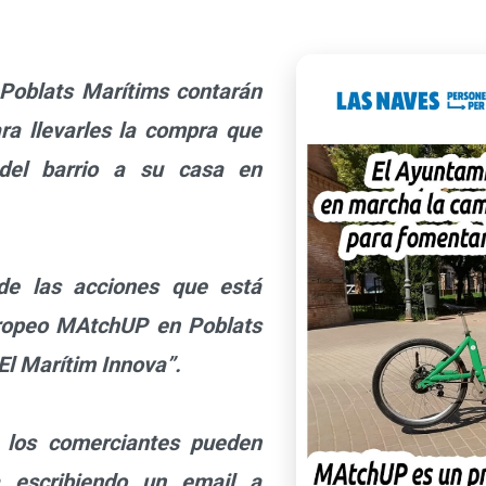
oblats Marítims contarán
ara llevarles la compra que
 del barrio a su casa en
e las acciones que está
uropeo MAtchUP en Poblats
“El Marítim Innova”.
os comerciantes pueden
va escribiendo un email a