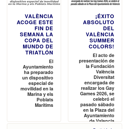
VALÈNCIA
¡ÉXITO
ACOGE ESTE
ABSOLUTO
FIN DE
DEL
SEMANA LA
VALÈNCIA
COPA DEL
SUMMER
MUNDO DE
COLORS!
TRIATLÓN
El acto de
presentación de
El
la Fundación
Ayuntamiento
València
ha preparado
Diversitat
un dispositivo
encargada de
especial de
realizar los Gay
movilidad en la
Games 2026, se
Marina y els
celebró el
Poblats
pasado sábado
Marítims
en la Plaza del
Ayuntamiento
de Valencia