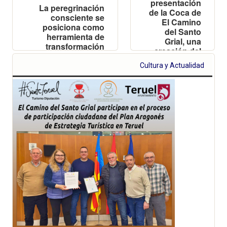
presentación
La peregrinación
de la Coca de
consciente se
El Camino
posiciona como
del Santo
herramienta de
Grial, una
transformación
creación del
social, ambiental y
maestro
económica en los
Cultura y Actualidad
pastelero
destinos afectados
Pepe Cotaina
por el cambio
climático