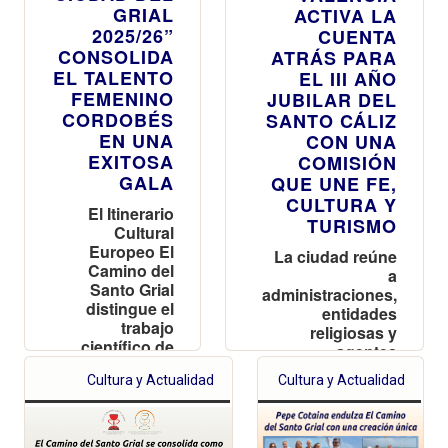
GRIAL
ACTIVA LA
2025/26”
CUENTA
CONSOLIDA
ATRÁS PARA
EL TALENTO
EL III AÑO
FEMENINO
JUBILAR DEL
CORDOBÉS
SANTO CÁLIZ
EN UNA
CON UNA
EXITOSA
COMISIÓN
GALA
QUE UNE FE,
CULTURA Y
El Itinerario
TURISMO
Cultural
Europeo El
La ciudad reúne
Camino del
a
Santo Grial
administraciones,
distingue el
entidades
trabajo
religiosas y
científico de
agentes
Dancausa
turísticos para
Cultura y Actualidad
Cultura y Actualidad
Millán y Millán
convertir el Año
Vázquez de la
Jubilar 2025-2026
Torre,
en un evento de
referente
referencia