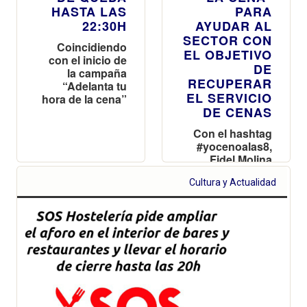
HASTA LAS
PARA
22:30H
AYUDAR AL
SECTOR CON
Coincidiendo
EL OBJETIVO
con el inicio de
DE
la campaña
RECUPERAR
“Adelanta tu
EL SERVICIO
hora de la cena”
DE CENAS
Con el hashtag
#yocenoalas8,
Fidel Molina
pide a los
Cultura y Actualidad
valencianos
que “rescaten la
hostelería”
adelantando la
hora de la cena