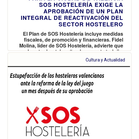
SOS HOSTELERÍA EXIGE LA
APROBACIÓN DE UN PLAN
INTEGRAL DE REACTIVACIÓN DEL
SECTOR HOSTELERO
El Plan de SOS Hostelería incluye medidas
fiscales, de promoción y financieras. Fidel
Molina, líder de SOS Hostelería, advierte que
el sector hostelero “no lo aguanta todo” y
que 200.000 valencianos irán al paro
Cultura y Actualidad