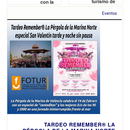
turismo de
con la
experiencias y
incorporación
referente de la
estrella de
Eventos
industria
Vicente Ferrer y
musical
una jornada
valenciana
ininterrumpida
de música de
los 90 y 2000
TARDEO REMEMBER® LA