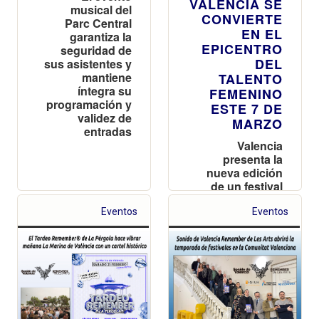
VALENCIA SE
musical del
CONVIERTE
Parc Central
EN EL
garantiza la
EPICENTRO
seguridad de
DEL
sus asistentes y
mantiene
TALENTO
íntegra su
FEMENINO
programación y
ESTE 7 DE
validez de
MARZO
entradas
Valencia
presenta la
nueva edición
de un festival
pionero en
España que
Eventos
Eventos
reúne a artistas,
cantantes y DJs
en un cartel
íntegramente
femenino