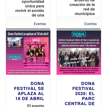
oportunidad
creación de la
única para
red de
revivir el sonido
municipios
de una
junto a
generación con
representantes
acceso doble a
Eventos
Eventos
de los
las sesiones de
ayuntamientos
La Pérgola y el
de Barcelona,
Parque de
Madrid, Málaga,
Cabecera
San Sebastián,
Sevilla y
Zaragoza
DONA
DONA
FESTIVAL SE
FESTIVAL
APLAZA AL
2026: EL
18 DE ABRIL
PARC
CENTRAL DE
El evento