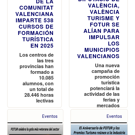
DE LA
VALÈNCIA,
COMUNITAT
VALÈNCIA
VALENCIANA
TURISME Y
IMPARTE 538
FOTUR SE
CURSOS DE
ALÍAN PARA
FORMACIÓN
IMPULSAR
TURÍSTICA
LOS
EN 2025
MUNICIPIOS
Los centros de
VALENCIANOS
las tres
Una nueva
provincias han
campaña de
formado a
promoción
10.085
turística
alumnos, con
potenciará la
un total de
actividad de las
28.446 horas
ferias y
lectivas
mercados
locales en toda
la provincia
Eventos
Eventos